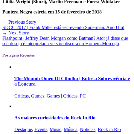
Lititia Wright (Shuri), Martin Freeman e Forest Whitaker
Pantera Negra estreia em 15 de fevereiro de 2018
←
Previous Story
SDCC 2017 | Frank Miller está escrevendo Superman: Ano Um!
→
Next Story
Flashpoint | Jeffrey Dean Morgan como Batman? Ator já disse que
seu desejo é interpretar a versão obscura do Homem-Morcego
Postagens Recentes
The Mound: Omen Of Cthulhu | Entre a Sobrevivência e
a Loucura
Criticas
,
Games
,
Games | Criticas
,
PC
As maiores curiosidades do Rock In Rio
Destaque
,
Events
,
Music
,
Música
,
Notícias
,
Rock in Rio