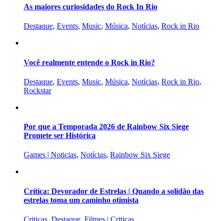
As maiores curiosidades do Rock In Rio
Destaque
,
Events
,
Music
,
Música
,
Notícias
,
Rock in Rio
Você realmente entende o Rock in Rio?
Destaque
,
Events
,
Music
,
Música
,
Notícias
,
Rock in Rio
,
Rockstar
Por que a Temporada 2026 de Rainbow Six Siege
Promete ser Histórica
Games | Noticias
,
Notícias
,
Rainbow Six Siege
Crítica: Devorador de Estrelas | Quando a solidão das
estrelas toma um caminho otimista
Criticas
,
Destaque
,
Filmes | Criticas