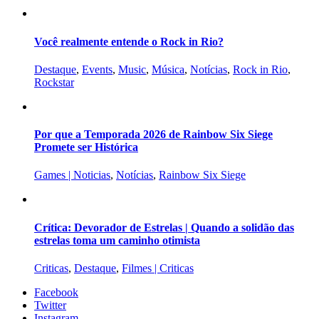
Você realmente entende o Rock in Rio?
Destaque
,
Events
,
Music
,
Música
,
Notícias
,
Rock in Rio
,
Rockstar
Por que a Temporada 2026 de Rainbow Six Siege
Promete ser Histórica
Games | Noticias
,
Notícias
,
Rainbow Six Siege
Crítica: Devorador de Estrelas | Quando a solidão das
estrelas toma um caminho otimista
Criticas
,
Destaque
,
Filmes | Criticas
Facebook
Twitter
Instagram