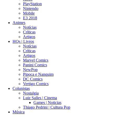
PlayStation
Nintendo
Mobile
E3 2018
Animes
Notícias
Críticas
Artigos
HQs | Livros
Notícias
Críticas
Artigos
Marvel Comics
Panini Comics
NewPop
Pipoca e Nanquim
DC Comics
Vertigo Comics
Colunistas
Nostalgia
Luiz Salles | Cinema
Games | Noticias
Thiago Pedrini | Cultura Pop
Música