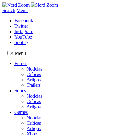
Search
Menu
Facebook
Twitter
Instagram
YouTube
Spotify
✕
Menu
Filmes
Notícias
Críticas
Artigos
Trailers
Séries
Notícias
Críticas
Artigos
Games
Notícias
Críticas
Artigos
Xbox