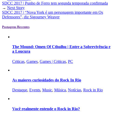
SDCC 2017 | Punho de Ferro tem segunda temporada confirmada
→
Next Story
SDCC 2017 | “Nova York é um personagem importante em Os
Defensores”, diz Sigourney Weaver
Postagens Recentes
The Mound: Omen Of Cthulhu | Entre a Sobrevivência e
a Loucura
Criticas
,
Games
,
Games | Criticas
,
PC
As maiores curiosidades do Rock In Rio
Destaque
,
Events
,
Music
,
Música
,
Notícias
,
Rock in Rio
Você realmente entende o Rock in Rio?