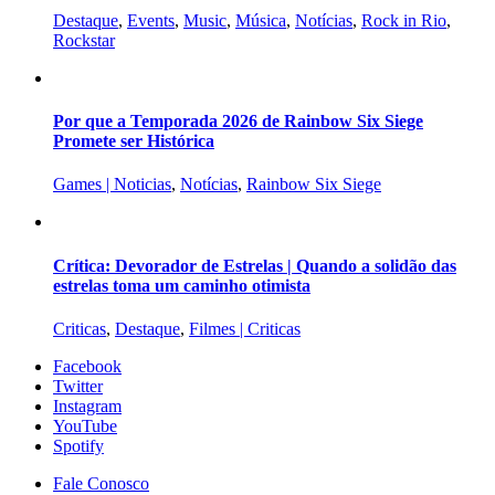
Destaque
,
Events
,
Music
,
Música
,
Notícias
,
Rock in Rio
,
Rockstar
Por que a Temporada 2026 de Rainbow Six Siege
Promete ser Histórica
Games | Noticias
,
Notícias
,
Rainbow Six Siege
Crítica: Devorador de Estrelas | Quando a solidão das
estrelas toma um caminho otimista
Criticas
,
Destaque
,
Filmes | Criticas
Facebook
Twitter
Instagram
YouTube
Spotify
Fale Conosco