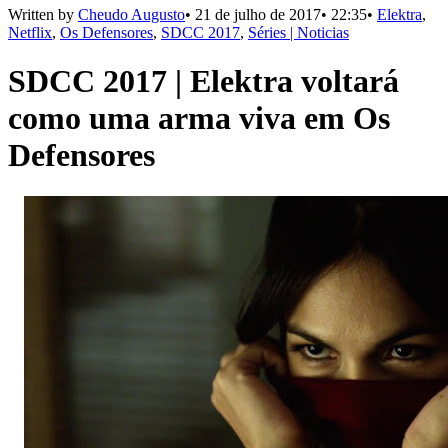
Written by
Cheudo Augusto
•
21 de julho de 2017
•
22:35
•
Elektra
,
Netflix
,
Os Defensores
,
SDCC 2017
,
Séries | Noticias
SDCC 2017 | Elektra voltará
como uma arma viva em Os
Defensores