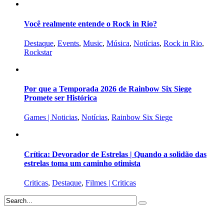
Você realmente entende o Rock in Rio?
Destaque
,
Events
,
Music
,
Música
,
Notícias
,
Rock in Rio
,
Rockstar
Por que a Temporada 2026 de Rainbow Six Siege
Promete ser Histórica
Games | Noticias
,
Notícias
,
Rainbow Six Siege
Crítica: Devorador de Estrelas | Quando a solidão das
estrelas toma um caminho otimista
Criticas
,
Destaque
,
Filmes | Criticas