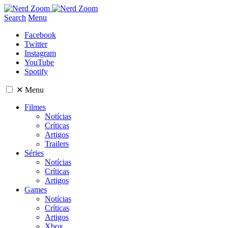
Search
Menu
Facebook
Twitter
Instagram
YouTube
Spotify
✕
Menu
Filmes
Notícias
Críticas
Artigos
Trailers
Séries
Notícias
Críticas
Artigos
Games
Notícias
Críticas
Artigos
Xbox