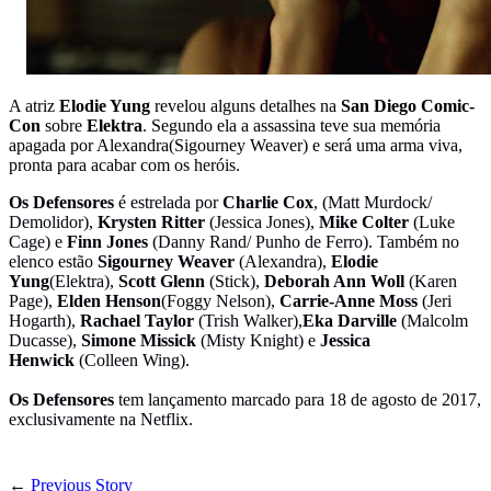
A atriz
Elodie Yung
revelou alguns detalhes na
San Diego Comic-
Con
sobre
Elektra
. Segundo ela a assassina teve sua memória
apagada por Alexandra(Sigourney Weaver) e será uma arma viva,
pronta para acabar com os heróis.
Os Defensores
é estrelada por
Charlie Cox
, (Matt Murdock/
Demolidor),
Krysten Ritter
(Jessica Jones),
Mike Colter
(Luke
Cage) e
Finn Jones
(Danny Rand/ Punho de Ferro). Também no
elenco estão
Sigourney Weaver
(Alexandra),
Elodie
Yung
(Elektra),
Scott Glenn
(Stick),
Deborah Ann Woll
(Karen
Page),
Elden Henson
(Foggy Nelson),
Carrie-Anne Moss
(Jeri
Hogarth),
Rachael Taylor
(Trish Walker),
Eka Darville
(Malcolm
Ducasse),
Simone Missick
(Misty Knight) e
Jessica
Henwick
(Colleen Wing).
Os Defensores
tem lançamento marcado para 18 de agosto de 2017,
exclusivamente na Netflix.
←
Previous Story