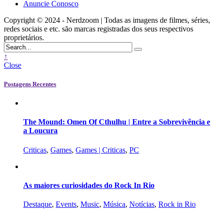
Anuncie Conosco
Copyright © 2024 - Nerdzoom | Todas as imagens de filmes, séries,
redes sociais e etc. são marcas registradas dos seus respectivos
proprietários.
↑
Close
Postagens Recentes
The Mound: Omen Of Cthulhu | Entre a Sobrevivência e
a Loucura
Criticas
,
Games
,
Games | Criticas
,
PC
As maiores curiosidades do Rock In Rio
Destaque
,
Events
,
Music
,
Música
,
Notícias
,
Rock in Rio