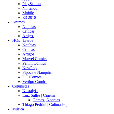
PlayStation
Nintendo
Mobile
E3 2018
Animes
Notícias
Críticas
Artigos
HQs | Livros
Notícias
Críticas
Artigos
Marvel Comics
Panini Comics
NewPop
Pipoca e Nanquim
DC Comics
Vertigo Comics
Colunistas
Nostalgia
Luiz Salles | Cinema
Games | Noticias
Thiago Pedrini | Cultura Pop
Música