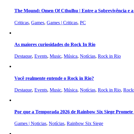
The Mound: Omen Of Cthulhu | Entre a Sobrevivência e 
Criticas
,
Games
,
Games | Criticas
,
PC
As maiores curiosidades do Rock In Rio
Destaque
,
Events
,
Music
,
Música
,
Notícias
,
Rock in Rio
Você realmente entende o Rock in Rio?
Destaque
,
Events
,
Music
,
Música
,
Notícias
,
Rock in Rio
,
Rocks
Por que a Temporada 2026 de Rainbow Six Siege Promete s
Games | Noticias
,
Notícias
,
Rainbow Six Siege