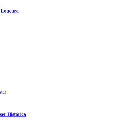
a Loucura
tar
er Histórica