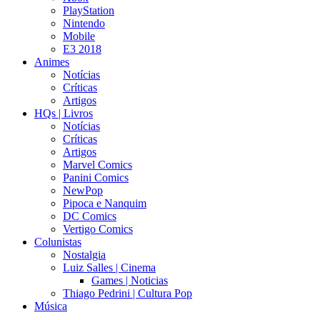
PlayStation
Nintendo
Mobile
E3 2018
Animes
Notícias
Críticas
Artigos
HQs | Livros
Notícias
Críticas
Artigos
Marvel Comics
Panini Comics
NewPop
Pipoca e Nanquim
DC Comics
Vertigo Comics
Colunistas
Nostalgia
Luiz Salles | Cinema
Games | Noticias
Thiago Pedrini | Cultura Pop
Música