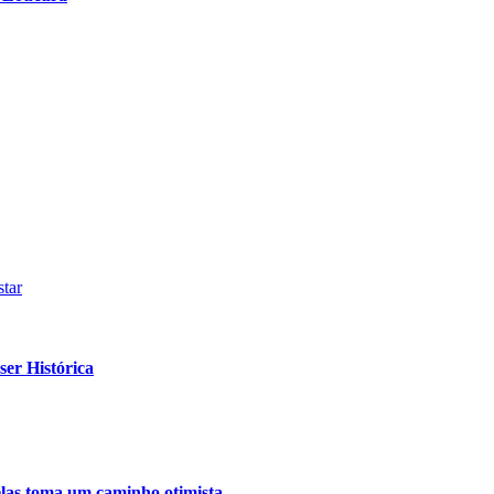
tar
er Histórica
relas toma um caminho otimista