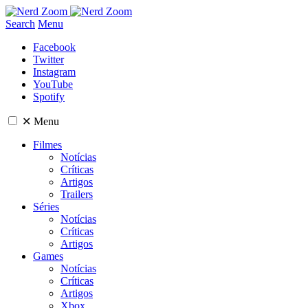
Search
Menu
Facebook
Twitter
Instagram
YouTube
Spotify
✕
Menu
Filmes
Notícias
Críticas
Artigos
Trailers
Séries
Notícias
Críticas
Artigos
Games
Notícias
Críticas
Artigos
Xbox