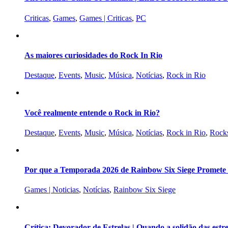
Criticas
,
Games
,
Games | Criticas
,
PC
As maiores curiosidades do Rock In Rio
Destaque
,
Events
,
Music
,
Música
,
Notícias
,
Rock in Rio
Você realmente entende o Rock in Rio?
Destaque
,
Events
,
Music
,
Música
,
Notícias
,
Rock in Rio
,
Rocks
Por que a Temporada 2026 de Rainbow Six Siege Promete s
Games | Noticias
,
Notícias
,
Rainbow Six Siege
Crítica: Devorador de Estrelas | Quando a solidão das est