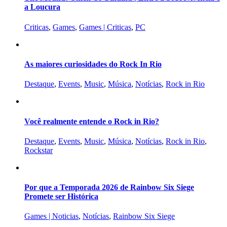
a Loucura
Criticas
,
Games
,
Games | Criticas
,
PC
As maiores curiosidades do Rock In Rio
Destaque
,
Events
,
Music
,
Música
,
Notícias
,
Rock in Rio
Você realmente entende o Rock in Rio?
Destaque
,
Events
,
Music
,
Música
,
Notícias
,
Rock in Rio
,
Rockstar
Por que a Temporada 2026 de Rainbow Six Siege
Promete ser Histórica
Games | Noticias
,
Notícias
,
Rainbow Six Siege