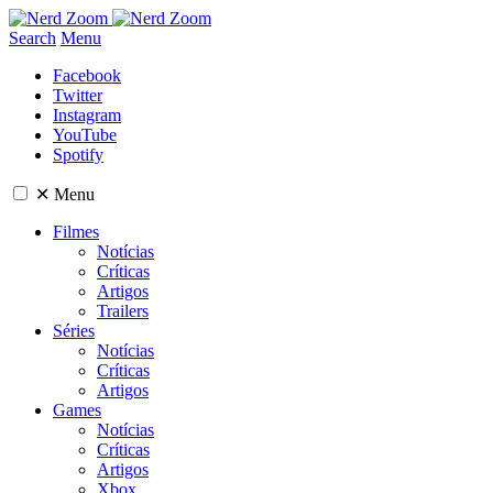
Search
Menu
Facebook
Twitter
Instagram
YouTube
Spotify
✕
Menu
Filmes
Notícias
Críticas
Artigos
Trailers
Séries
Notícias
Críticas
Artigos
Games
Notícias
Críticas
Artigos
Xbox