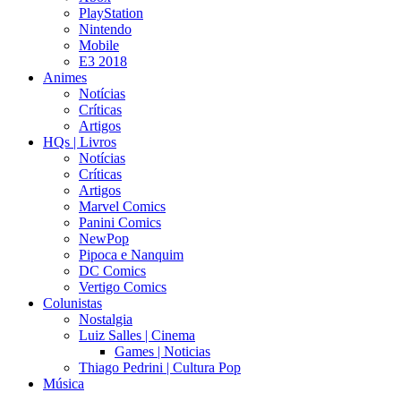
PlayStation
Nintendo
Mobile
E3 2018
Animes
Notícias
Críticas
Artigos
HQs | Livros
Notícias
Críticas
Artigos
Marvel Comics
Panini Comics
NewPop
Pipoca e Nanquim
DC Comics
Vertigo Comics
Colunistas
Nostalgia
Luiz Salles | Cinema
Games | Noticias
Thiago Pedrini | Cultura Pop
Música