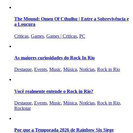
The Mound: Omen Of Cthulhu | Entre a Sobrevivência e
a Loucura
Criticas
,
Games
,
Games | Criticas
,
PC
As maiores curiosidades do Rock In Rio
Destaque
,
Events
,
Music
,
Música
,
Notícias
,
Rock in Rio
Você realmente entende o Rock in Rio?
Destaque
,
Events
,
Music
,
Música
,
Notícias
,
Rock in Rio
,
Rockstar
Por que a Temporada 2026 de Rainbow Six Siege