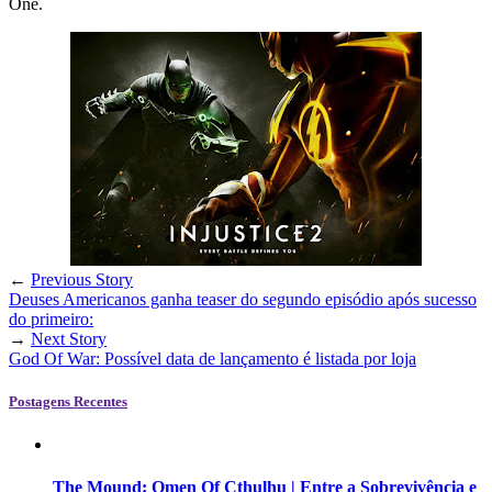
One.
←
Previous Story
Deuses Americanos ganha teaser do segundo episódio após sucesso
do primeiro:
→
Next Story
God Of War: Possível data de lançamento é listada por loja
Postagens Recentes
The Mound: Omen Of Cthulhu | Entre a Sobrevivência e