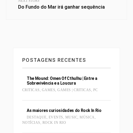
NEXT STORY
Do Fundo do Mar irá ganhar sequência
POSTAGENS RECENTES
The Mound: Omen Of Cthulhu | Entre a
Sobrevivência e a Loucura
CRITICAS
,
GAMES
,
GAMES | CRITICAS
,
PC
As maiores curiosidades do Rock In Rio
DESTAQUE
,
EVENTS
,
MUSIC
,
MÚSICA
,
NOTÍCIAS
,
ROCK IN RIO