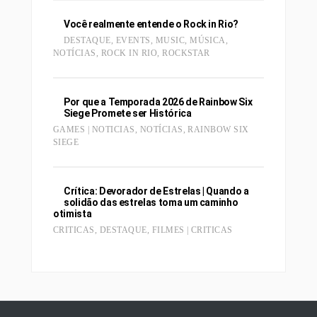
Você realmente entende o Rock in Rio?
DESTAQUE
,
EVENTS
,
MUSIC
,
MÚSICA
,
NOTÍCIAS
,
ROCK IN RIO
,
ROCKSTAR
Por que a Temporada 2026 de Rainbow Six
Siege Promete ser Histórica
GAMES | NOTICIAS
,
NOTÍCIAS
,
RAINBOW SIX
SIEGE
Crítica: Devorador de Estrelas | Quando a
solidão das estrelas toma um caminho
otimista
CRITICAS
,
DESTAQUE
,
FILMES | CRITICAS