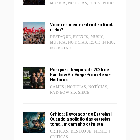
MÚSICA
,
NOTÍCIAS
,
ROCK IN RIO
Você realmente entende o Rock
in Rio?
DESTAQUE
,
EVENTS
,
MUSIC
,
MÚSICA
,
NOTÍCIAS
,
ROCK IN RIO
,
ROCKSTAR
Por que a Temporada 2026 de
Rainbow Six Siege Promete ser
Histórica
GAMES | NOTICIAS
,
NOTÍCIAS
,
RAINBOW SIX SIEGE
Crítica: Devorador de Estrelas |
Quando a solidão das estrelas
toma um caminho otimista
CRITICAS
,
DESTAQUE
,
FILMES |
CRITICAS