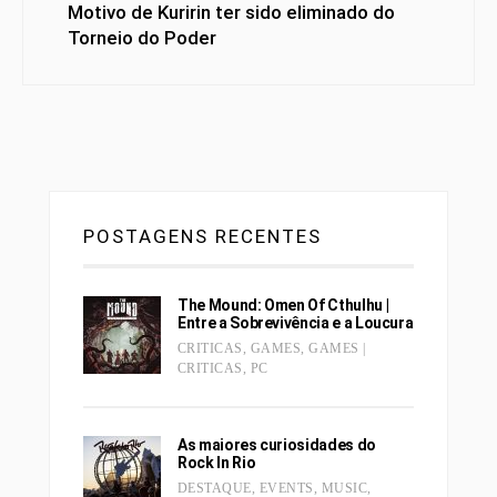
Motivo de Kuririn ter sido eliminado do
Torneio do Poder
POSTAGENS RECENTES
The Mound: Omen Of Cthulhu |
Entre a Sobrevivência e a Loucura
CRITICAS
,
GAMES
,
GAMES |
CRITICAS
,
PC
As maiores curiosidades do
Rock In Rio
DESTAQUE
,
EVENTS
,
MUSIC
,