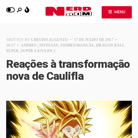
MENU
WRITTEN BY
CHEUDO AUGUSTO
•
17 DE JULHO DE 2017
•
10:17
•
ANIMES | NOTICIAS
,
ANIMES/MANGÁS
,
DRAGON BALL
SUPER
,
SUPER SAIYAJIN 2
Reações à transformação
nova de Caulifla