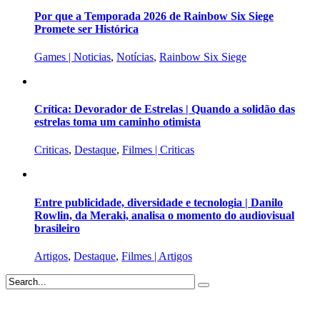
Por que a Temporada 2026 de Rainbow Six Siege
Promete ser Histórica
Games | Noticias
,
Notícias
,
Rainbow Six Siege
Crítica: Devorador de Estrelas | Quando a solidão das
estrelas toma um caminho otimista
Criticas
,
Destaque
,
Filmes | Criticas
Entre publicidade, diversidade e tecnologia | Danilo
Rowlin, da Meraki, analisa o momento do audiovisual
brasileiro
Artigos
,
Destaque
,
Filmes | Artigos