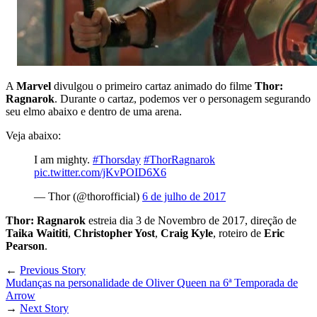
A
Marvel
divulgou o primeiro cartaz animado do filme
Thor:
Ragnarok
. Durante o cartaz, podemos ver o personagem segurando
seu elmo abaixo e dentro de uma arena.
Veja abaixo:
I am mighty.
#Thorsday
#ThorRagnarok
pic.twitter.com/jKvPOID6X6
— Thor (@thorofficial)
6 de julho de 2017
Thor: Ragnarok
estreia dia 3 de Novembro de 2017, direção de
Taika Waititi
,
Christopher Yost
,
Craig Kyle
, roteiro de
Eric
Pearson
.
←
Previous Story
Mudanças na personalidade de Oliver Queen na 6ª Temporada de
Arrow
→
Next Story