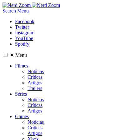
Search
Menu
Facebook
Twitter
Instagram
YouTube
Spotify
✕
Menu
Filmes
Notícias
Críticas
Artigos
Trailers
Séries
Notícias
Críticas
Artigos
Games
Notícias
Críticas
Artigos
Xbox