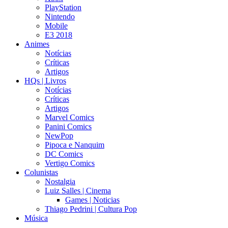
PlayStation
Nintendo
Mobile
E3 2018
Animes
Notícias
Críticas
Artigos
HQs | Livros
Notícias
Críticas
Artigos
Marvel Comics
Panini Comics
NewPop
Pipoca e Nanquim
DC Comics
Vertigo Comics
Colunistas
Nostalgia
Luiz Salles | Cinema
Games | Noticias
Thiago Pedrini | Cultura Pop
Música