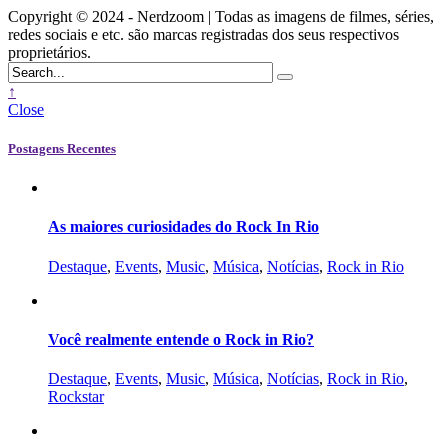
Copyright © 2024 - Nerdzoom | Todas as imagens de filmes, séries,
redes sociais e etc. são marcas registradas dos seus respectivos
proprietários.
↑
Close
Postagens Recentes
As maiores curiosidades do Rock In Rio
Destaque
,
Events
,
Music
,
Música
,
Notícias
,
Rock in Rio
Você realmente entende o Rock in Rio?
Destaque
,
Events
,
Music
,
Música
,
Notícias
,
Rock in Rio
,
Rockstar