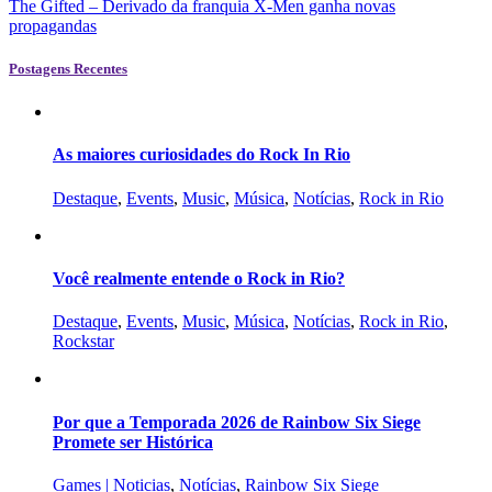
The Gifted – Derivado da franquia X-Men ganha novas
propagandas
Postagens Recentes
As maiores curiosidades do Rock In Rio
Destaque
,
Events
,
Music
,
Música
,
Notícias
,
Rock in Rio
Você realmente entende o Rock in Rio?
Destaque
,
Events
,
Music
,
Música
,
Notícias
,
Rock in Rio
,
Rockstar
Por que a Temporada 2026 de Rainbow Six Siege
Promete ser Histórica
Games | Noticias
,
Notícias
,
Rainbow Six Siege