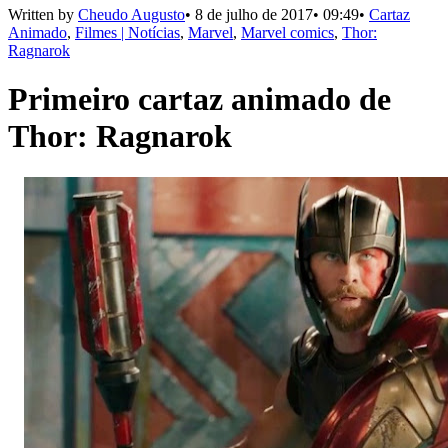
Written by
Cheudo Augusto
•
8 de julho de 2017
•
09:49
•
Cartaz
Animado
,
Filmes | Notícias
,
Marvel
,
Marvel comics
,
Thor:
Ragnarok
Primeiro cartaz animado de
Thor: Ragnarok