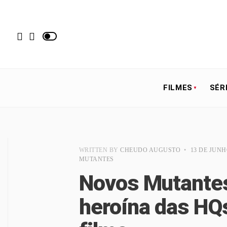
FILMES
SÉR
WRITTEN BY
CHEUDO AUGUSTO
•
13 DE JUNH
MUTANTES
Novos Mutantes
heroína das HQ