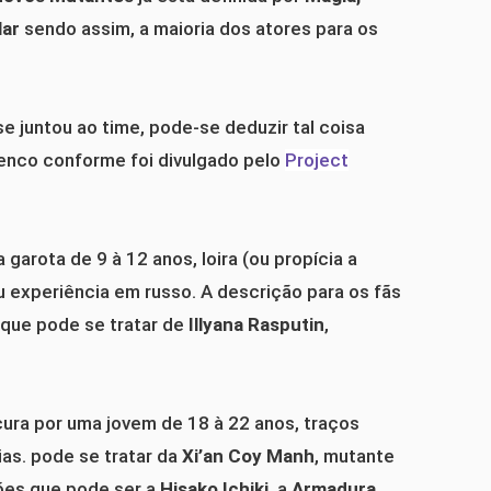
lar
sendo assim, a maioria dos atores para os
 juntou ao time, pode-se deduzir tal coisa
lenco conforme foi divulgado pelo
Project
arota de 9 à 12 anos, loira (ou propícia a
u experiência em russo. A descrição para os fãs
que pode se tratar de
Illyana Rasputin
,
ura por uma jovem de 18 à 22 anos, traços
ias. pode se tratar da
Xi’an Coy Manh
, mutante
ões que pode ser a
Hisako Ichiki
, a
Armadura
.