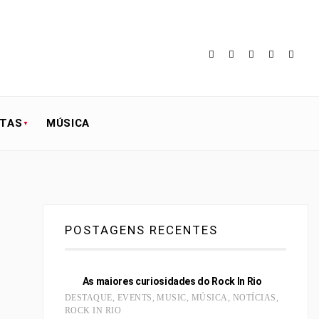
STAS
MÚSICA
POSTAGENS RECENTES
As maiores curiosidades do Rock In Rio
DESTAQUE
,
EVENTS
,
MUSIC
,
MÚSICA
,
NOTÍCIAS
,
ROCK IN RIO