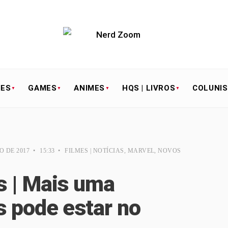
IES
GAMES
ANIMES
HQS | LIVROS
COLUNI
O DE 2017
•
15:33
•
FILMES | NOTÍCIAS
,
MARVEL
,
NOVOS
 | Mais uma
s pode estar no