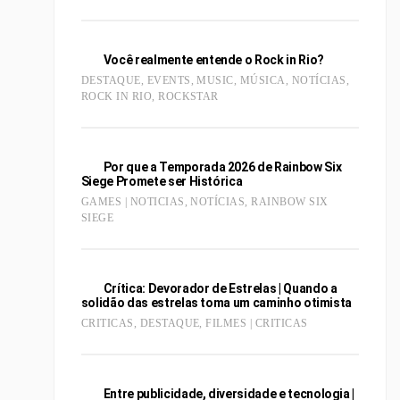
Você realmente entende o Rock in Rio?
DESTAQUE
,
EVENTS
,
MUSIC
,
MÚSICA
,
NOTÍCIAS
,
ROCK IN RIO
,
ROCKSTAR
Por que a Temporada 2026 de Rainbow Six
Siege Promete ser Histórica
GAMES | NOTICIAS
,
NOTÍCIAS
,
RAINBOW SIX
SIEGE
Crítica: Devorador de Estrelas | Quando a
solidão das estrelas toma um caminho otimista
CRITICAS
,
DESTAQUE
,
FILMES | CRITICAS
Entre publicidade, diversidade e tecnologia |