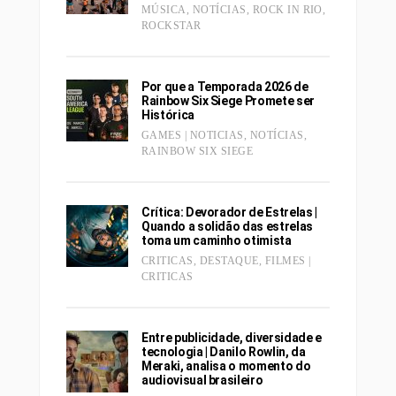
MÚSICA
,
NOTÍCIAS
,
ROCK IN RIO
,
ROCKSTAR
Por que a Temporada 2026 de
Rainbow Six Siege Promete ser
Histórica
GAMES | NOTICIAS
,
NOTÍCIAS
,
RAINBOW SIX SIEGE
Crítica: Devorador de Estrelas |
Quando a solidão das estrelas
toma um caminho otimista
CRITICAS
,
DESTAQUE
,
FILMES |
CRITICAS
Entre publicidade, diversidade e
tecnologia | Danilo Rowlin, da
Meraki, analisa o momento do
audiovisual brasileiro