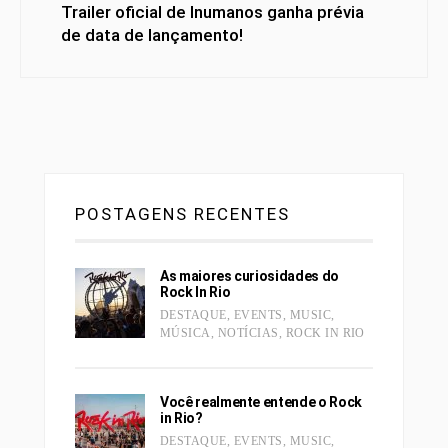
Trailer oficial de Inumanos ganha prévia
de data de lançamento!
POSTAGENS RECENTES
As maiores curiosidades do
Rock In Rio
DESTAQUE
,
EVENTS
,
MUSIC
,
MÚSICA
,
NOTÍCIAS
,
ROCK IN RIO
Você realmente entende o Rock
in Rio?
DESTAQUE
,
EVENTS
,
MUSIC
,