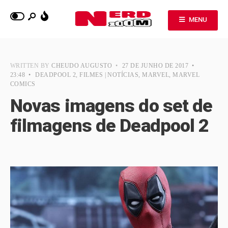
MENU
WRITTEN BY
CHEUDO AUGUSTO
•
27 DE JUNHO DE 2017
•
23:48
•
DEADPOOL 2
,
FILMES | NOTÍCIAS
,
MARVEL
,
MARVEL
COMICS
Novas imagens do set de
filmagens de Deadpool 2