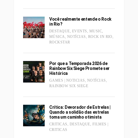
Você realmente entende o Rock
in Rio?
DESTAQUE
,
EVENTS
,
MUSIC
,
MÚSICA
,
NOTÍCIAS
,
ROCK IN RIO
,
ROCKSTAR
Por que a Temporada 2026 de
Rainbow Six Siege Promete ser
Histórica
GAMES | NOTICIAS
,
NOTÍCIAS
,
RAINBOW SIX SIEGE
Crítica: Devorador de Estrelas |
Quando a solidão das estrelas
toma um caminho otimista
CRITICAS
,
DESTAQUE
,
FILMES |
CRITICAS