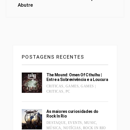
Abutre
POSTAGENS RECENTES
The Mound: Omen Of Cthulhu |
Entre a Sobrevivência e a Loucura
CRITICAS
,
GAMES
,
GAMES |
CRITICAS
,
PC
As maiores curiosidades do
Rock In Rio
DESTAQUE
,
EVENTS
,
MUSIC
,
MÚSICA
,
NOTÍCIAS
,
ROCK IN RIO