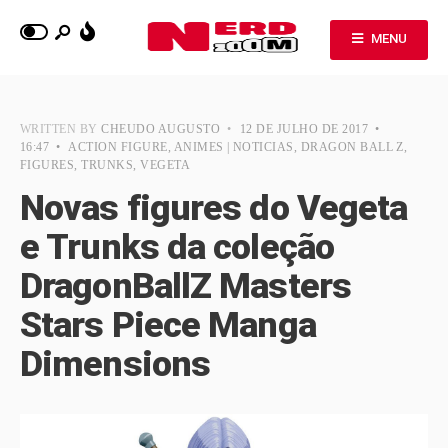
MENU
WRITTEN BY
CHEUDO AUGUSTO
•
12 DE JULHO DE 2017
•
16:47
•
ACTION FIGURE
,
ANIMES | NOTICIAS
,
DRAGON BALL Z
,
FIGURES
,
TRUNKS
,
VEGETA
Novas figures do Vegeta
e Trunks da coleção
DragonBallZ Masters
Stars Piece Manga
Dimensions