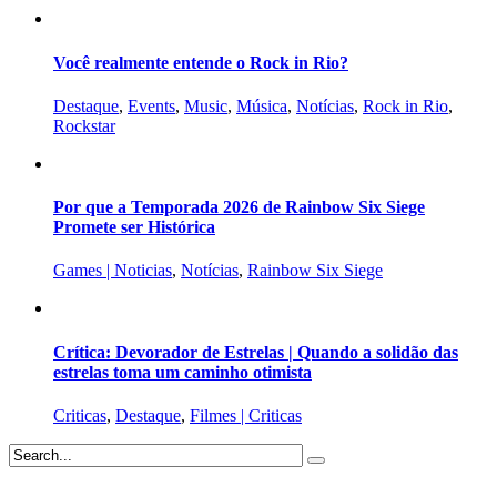
Você realmente entende o Rock in Rio?
Destaque
,
Events
,
Music
,
Música
,
Notícias
,
Rock in Rio
,
Rockstar
Por que a Temporada 2026 de Rainbow Six Siege
Promete ser Histórica
Games | Noticias
,
Notícias
,
Rainbow Six Siege
Crítica: Devorador de Estrelas | Quando a solidão das
estrelas toma um caminho otimista
Criticas
,
Destaque
,
Filmes | Criticas