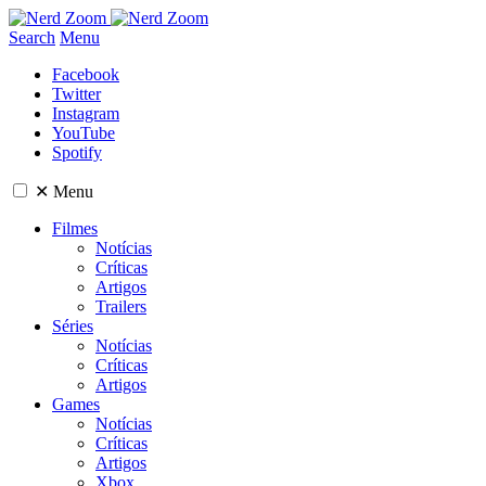
Search
Menu
Facebook
Twitter
Instagram
YouTube
Spotify
✕
Menu
Filmes
Notícias
Críticas
Artigos
Trailers
Séries
Notícias
Críticas
Artigos
Games
Notícias
Críticas
Artigos
Xbox