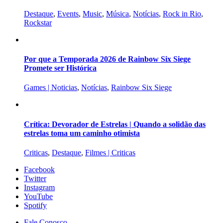
Destaque
,
Events
,
Music
,
Música
,
Notícias
,
Rock in Rio
,
Rockstar
Por que a Temporada 2026 de Rainbow Six Siege
Promete ser Histórica
Games | Noticias
,
Notícias
,
Rainbow Six Siege
Crítica: Devorador de Estrelas | Quando a solidão das
estrelas toma um caminho otimista
Criticas
,
Destaque
,
Filmes | Criticas
Facebook
Twitter
Instagram
YouTube
Spotify
Fale Conosco