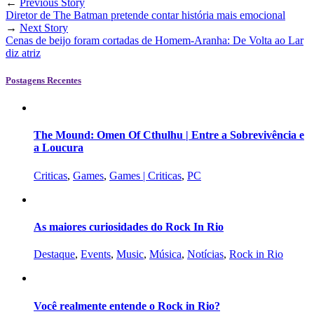
←
Previous Story
Diretor de The Batman pretende contar história mais emocional
→
Next Story
Cenas de beijo foram cortadas de Homem-Aranha: De Volta ao Lar
diz atriz
Postagens Recentes
The Mound: Omen Of Cthulhu | Entre a Sobrevivência e
a Loucura
Criticas
,
Games
,
Games | Criticas
,
PC
As maiores curiosidades do Rock In Rio
Destaque
,
Events
,
Music
,
Música
,
Notícias
,
Rock in Rio
Você realmente entende o Rock in Rio?