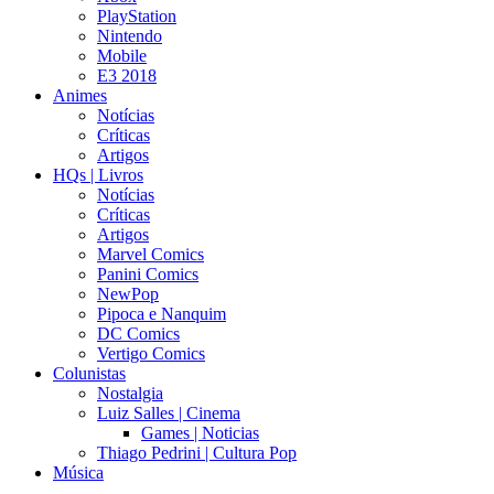
PlayStation
Nintendo
Mobile
E3 2018
Animes
Notícias
Críticas
Artigos
HQs | Livros
Notícias
Críticas
Artigos
Marvel Comics
Panini Comics
NewPop
Pipoca e Nanquim
DC Comics
Vertigo Comics
Colunistas
Nostalgia
Luiz Salles | Cinema
Games | Noticias
Thiago Pedrini | Cultura Pop
Música