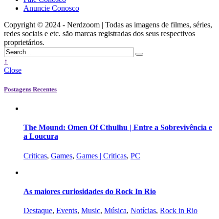
Anuncie Conosco
Copyright © 2024 - Nerdzoom | Todas as imagens de filmes, séries,
redes sociais e etc. são marcas registradas dos seus respectivos
proprietários.
↑
Close
Postagens Recentes
The Mound: Omen Of Cthulhu | Entre a Sobrevivência e
a Loucura
Criticas
,
Games
,
Games | Criticas
,
PC
As maiores curiosidades do Rock In Rio
Destaque
,
Events
,
Music
,
Música
,
Notícias
,
Rock in Rio