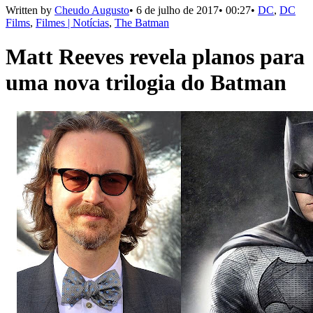
Written by
Cheudo Augusto
•
6 de julho de 2017
•
00:27
•
DC
,
DC
Films
,
Filmes | Notícias
,
The Batman
Matt Reeves revela planos para
uma nova trilogia do Batman