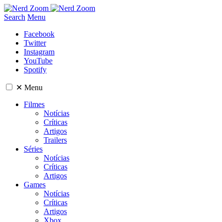
Search
Menu
Facebook
Twitter
Instagram
YouTube
Spotify
✕
Menu
Filmes
Notícias
Críticas
Artigos
Trailers
Séries
Notícias
Críticas
Artigos
Games
Notícias
Críticas
Artigos
Xbox