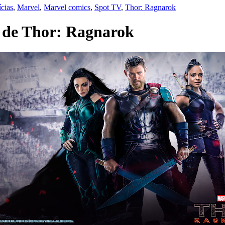
ícias
,
Marvel
,
Marvel comics
,
Spot TV
,
Thor: Ragnarok
V de Thor: Ragnarok