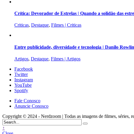
Crítica: Devorador de Estrelas | Quando a solidão das est
Criticas
,
Destaque
,
Filmes | Criticas
Entre publicidade, diversidade e tecnologia | Danilo Rowli
Artigos
,
Destaque
,
Filmes | Artigos
Facebook
Twitter
Instagram
YouTube
Spotify
Fale Conosco
Anuncie Conosco
Copyright © 2024 - Nerdzoom | Todas as imagens de filmes, séries, rede
↑
Close