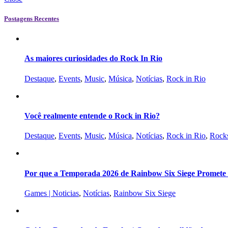
Postagens Recentes
As maiores curiosidades do Rock In Rio
Destaque
,
Events
,
Music
,
Música
,
Notícias
,
Rock in Rio
Você realmente entende o Rock in Rio?
Destaque
,
Events
,
Music
,
Música
,
Notícias
,
Rock in Rio
,
Rocks
Por que a Temporada 2026 de Rainbow Six Siege Promete s
Games | Noticias
,
Notícias
,
Rainbow Six Siege