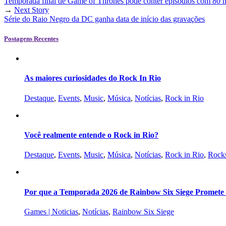
Temporada final de Game of Thrones pode conter episódios com 80 m
→
Next Story
Série do Raio Negro da DC ganha data de início das gravações
Postagens Recentes
As maiores curiosidades do Rock In Rio
Destaque
,
Events
,
Music
,
Música
,
Notícias
,
Rock in Rio
Você realmente entende o Rock in Rio?
Destaque
,
Events
,
Music
,
Música
,
Notícias
,
Rock in Rio
,
Rocks
Por que a Temporada 2026 de Rainbow Six Siege Promete s
Games | Noticias
,
Notícias
,
Rainbow Six Siege