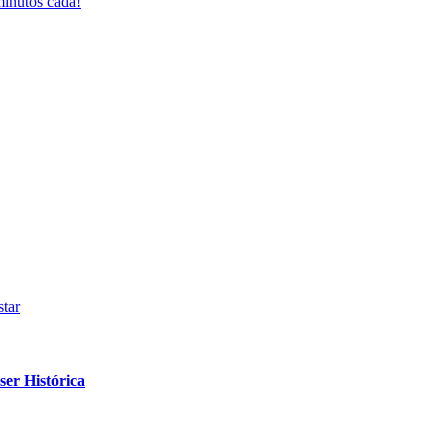
inutos cada!
tar
er Histórica