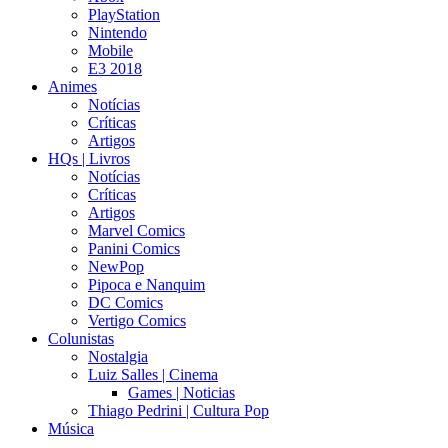
PlayStation
Nintendo
Mobile
E3 2018
Animes
Notícias
Críticas
Artigos
HQs | Livros
Notícias
Críticas
Artigos
Marvel Comics
Panini Comics
NewPop
Pipoca e Nanquim
DC Comics
Vertigo Comics
Colunistas
Nostalgia
Luiz Salles | Cinema
Games | Noticias
Thiago Pedrini | Cultura Pop
Música