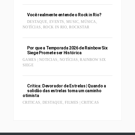
Você realmente entende o Rock in Rio?
DESTAQUE
,
EVENTS
,
MUSIC
,
MÚSICA
,
NOTÍCIAS
,
ROCK IN RIO
,
ROCKSTAR
Por que a Temporada 2026 de Rainbow Six
Siege Promete ser Histórica
GAMES | NOTICIAS
,
NOTÍCIAS
,
RAINBOW SIX
SIEGE
Crítica: Devorador de Estrelas | Quando a
solidão das estrelas toma um caminho
otimista
CRITICAS
,
DESTAQUE
,
FILMES | CRITICAS