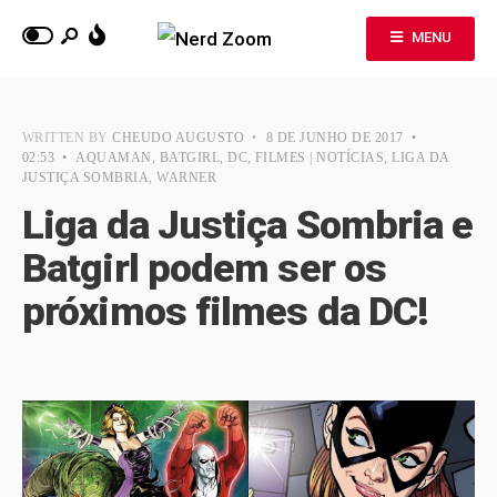
MENU
WRITTEN BY
CHEUDO AUGUSTO
•
8 DE JUNHO DE 2017
•
02:53
•
AQUAMAN
,
BATGIRL
,
DC
,
FILMES | NOTÍCIAS
,
LIGA DA
JUSTIÇA SOMBRIA
,
WARNER
Liga da Justiça Sombria e
Batgirl podem ser os
próximos filmes da DC!