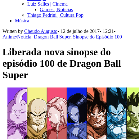
Luiz Salles | Cinema
Games | Noticias
Thiago Pedrini | Cultura Pop
Música
Written by
Cheudo Augusto
•
12 de julho de 2017
•
12:21
•
Anime/Notícia
,
Dragon Ball Super
,
Sinopse do Episódio 100
Liberada nova sinopse do
episódio 100 de Dragon Ball
Super