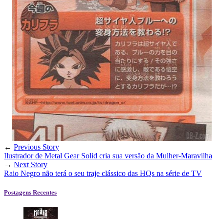
←
Previous Story
Ilustrador de Metal Gear Solid cria sua versão da Mulher-Maravilha
→
Next Story
Raio Negro não terá o seu traje clássico das HQs na série de TV
Postagens Recentes