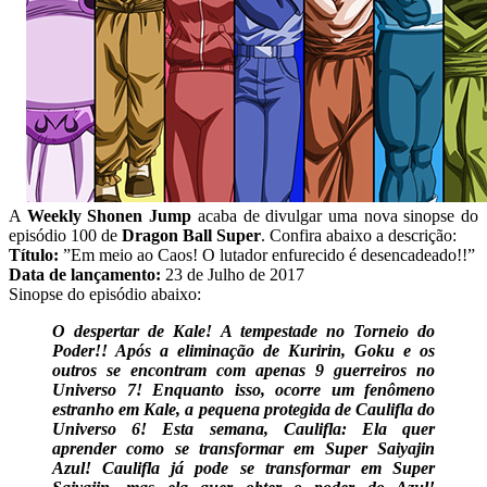
A
Weekly Shonen Jump
acaba de divulgar uma nova sinopse do
episódio 100 de
Dragon Ball Super
. Confira abaixo a descrição:
Título:
”Em meio ao Caos! O lutador enfurecido é desencadeado!!”
Data de lançamento:
23 de Julho de 2017
Sinopse do episódio abaixo:
O despertar de Kale! A tempestade no Torneio do
Poder!! Após a eliminação de Kuririn, Goku e os
outros se encontram com apenas 9 guerreiros no
Universo 7! Enquanto isso, ocorre um fenômeno
estranho em Kale, a pequena protegida de Caulifla do
Universo 6! Esta semana, Caulifla: Ela quer
aprender como se transformar em Super Saiyajin
Azul! Caulifla já pode se transformar em Super