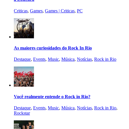
Criticas
,
Games
,
Games | Criticas
,
PC
As maiores curiosidades do Rock In Rio
Destaque
,
Events
,
Music
,
Música
,
Notícias
,
Rock in Rio
Você realmente entende o Rock in Rio?
Destaque
,
Events
,
Music
,
Música
,
Notícias
,
Rock in Rio
,
Rockstar