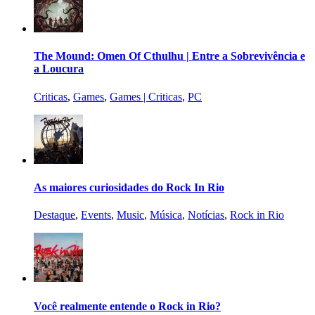
The Mound: Omen Of Cthulhu | Entre a Sobrevivência e
a Loucura
Criticas
,
Games
,
Games | Criticas
,
PC
As maiores curiosidades do Rock In Rio
Destaque
,
Events
,
Music
,
Música
,
Notícias
,
Rock in Rio
Você realmente entende o Rock in Rio?