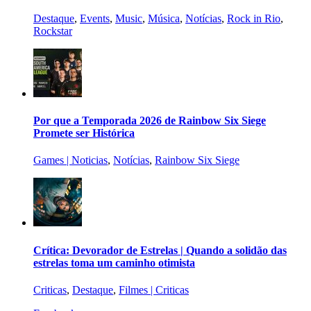
Destaque
,
Events
,
Music
,
Música
,
Notícias
,
Rock in Rio
,
Rockstar
Por que a Temporada 2026 de Rainbow Six Siege
Promete ser Histórica
Games | Noticias
,
Notícias
,
Rainbow Six Siege
Crítica: Devorador de Estrelas | Quando a solidão das
estrelas toma um caminho otimista
Criticas
,
Destaque
,
Filmes | Criticas