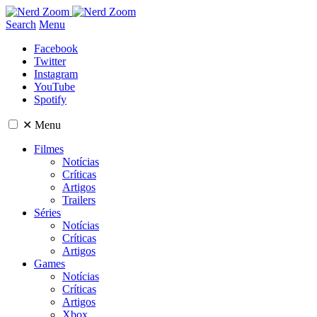
Search
Menu
Facebook
Twitter
Instagram
YouTube
Spotify
✕
Menu
Filmes
Notícias
Críticas
Artigos
Trailers
Séries
Notícias
Críticas
Artigos
Games
Notícias
Críticas
Artigos
Xbox