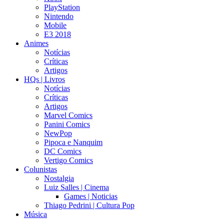
PlayStation
Nintendo
Mobile
E3 2018
Animes
Notícias
Críticas
Artigos
HQs | Livros
Notícias
Críticas
Artigos
Marvel Comics
Panini Comics
NewPop
Pipoca e Nanquim
DC Comics
Vertigo Comics
Colunistas
Nostalgia
Luiz Salles | Cinema
Games | Noticias
Thiago Pedrini | Cultura Pop
Música