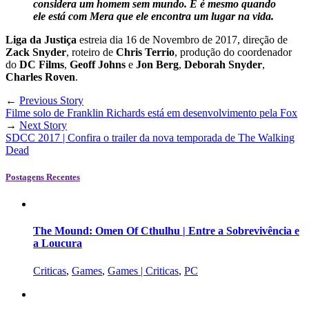
considera um homem sem mundo. E é mesmo quando
ele está com Mera que ele encontra um lugar na vida.
Liga da Justiça
estreia dia 16 de Novembro de 2017, direção de
Zack Snyder
, roteiro de
Chris Terrio
, produção do coordenador
do
DC Films
,
Geoff Johns
e
Jon Berg
,
Deborah Snyder
,
Charles Roven
.
←
Previous Story
Filme solo de Franklin Richards está em desenvolvimento pela Fox
→
Next Story
SDCC 2017 | Confira o trailer da nova temporada de The Walking
Dead
Postagens Recentes
The Mound: Omen Of Cthulhu | Entre a Sobrevivência e
a Loucura
Criticas
,
Games
,
Games | Criticas
,
PC