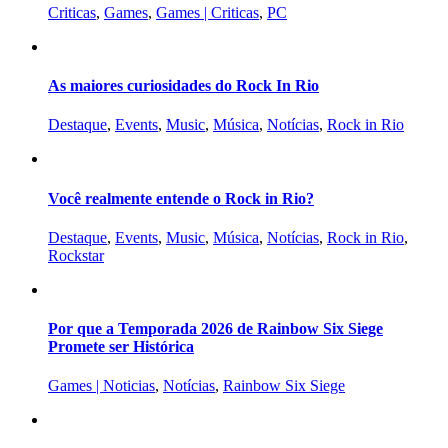
Criticas
,
Games
,
Games | Criticas
,
PC
As maiores curiosidades do Rock In Rio
Destaque
,
Events
,
Music
,
Música
,
Notícias
,
Rock in Rio
Você realmente entende o Rock in Rio?
Destaque
,
Events
,
Music
,
Música
,
Notícias
,
Rock in Rio
,
Rockstar
Por que a Temporada 2026 de Rainbow Six Siege
Promete ser Histórica
Games | Noticias
,
Notícias
,
Rainbow Six Siege