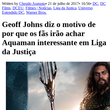
Written by
Cheudo Augusto
•
21 de julho de 2017
•
16:56
•
DC
,
DC
Films
,
DCEU
,
Filmes | Notícias
,
Liga da Justiça
,
Universo
Estendido DC
,
Warner Bros.
Geoff Johns diz o motivo de
por que os fãs irão achar
Aquaman interessante em Liga
da Justiça