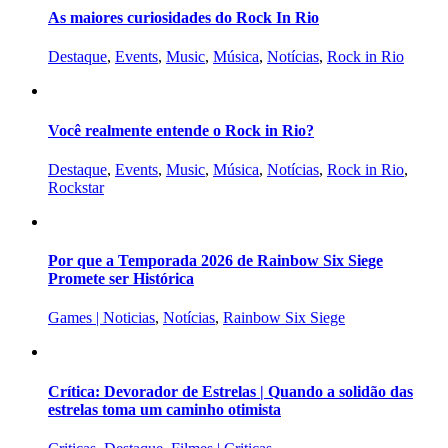
As maiores curiosidades do Rock In Rio
Destaque
,
Events
,
Music
,
Música
,
Notícias
,
Rock in Rio
Você realmente entende o Rock in Rio?
Destaque
,
Events
,
Music
,
Música
,
Notícias
,
Rock in Rio
,
Rockstar
Por que a Temporada 2026 de Rainbow Six Siege
Promete ser Histórica
Games | Noticias
,
Notícias
,
Rainbow Six Siege
Crítica: Devorador de Estrelas | Quando a solidão das
estrelas toma um caminho otimista