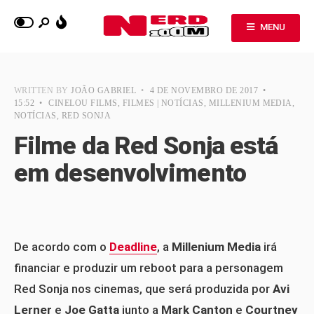
MENU
WRITTEN BY
JOÃO GABRIEL
•
4 DE NOVEMBRO DE 2017
•
15:52
•
CINELOU FILMS
,
FILMES | NOTÍCIAS
,
MILLENIUM MEDIA
,
NOTÍCIAS
,
RED SONJA
Filme da Red Sonja está
em desenvolvimento
De acordo com o
Deadline
, a
Millenium Media
irá
financiar e produzir um reboot para a personagem
Red Sonja nos cinemas, que será produzida por
Avi
Lerner
e
Joe Gatta
junto a
Mark Canton
e
Courtney