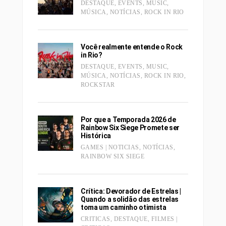
DESTAQUE
,
EVENTS
,
MUSIC
,
MÚSICA
,
NOTÍCIAS
,
ROCK IN RIO
Você realmente entende o Rock
in Rio?
DESTAQUE
,
EVENTS
,
MUSIC
,
MÚSICA
,
NOTÍCIAS
,
ROCK IN RIO
,
ROCKSTAR
Por que a Temporada 2026 de
Rainbow Six Siege Promete ser
Histórica
GAMES | NOTICIAS
,
NOTÍCIAS
,
RAINBOW SIX SIEGE
Crítica: Devorador de Estrelas |
Quando a solidão das estrelas
toma um caminho otimista
CRITICAS
,
DESTAQUE
,
FILMES |