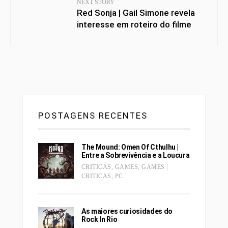
NEXT STORY
Red Sonja | Gail Simone revela
interesse em roteiro do filme
POSTAGENS RECENTES
The Mound: Omen Of Cthulhu |
Entre a Sobrevivência e a Loucura
CRITICAS
,
GAMES
,
GAMES |
CRITICAS
,
PC
As maiores curiosidades do
Rock In Rio