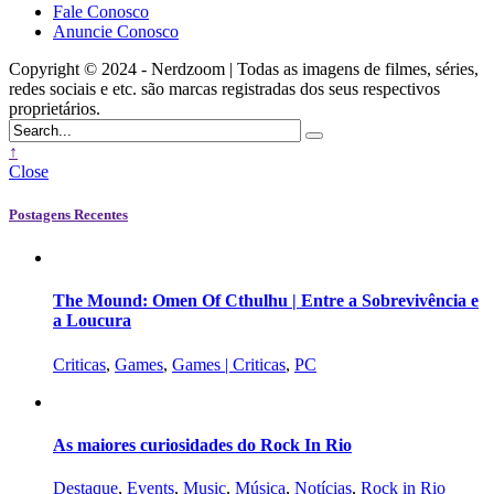
Fale Conosco
Anuncie Conosco
Copyright © 2024 - Nerdzoom | Todas as imagens de filmes, séries,
redes sociais e etc. são marcas registradas dos seus respectivos
proprietários.
↑
Close
Postagens Recentes
The Mound: Omen Of Cthulhu | Entre a Sobrevivência e
a Loucura
Criticas
,
Games
,
Games | Criticas
,
PC
As maiores curiosidades do Rock In Rio
Destaque
,
Events
,
Music
,
Música
,
Notícias
,
Rock in Rio