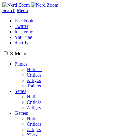
Search
Menu
Facebook
Twitter
Instagram
YouTube
Spotify
✕
Menu
Filmes
Notícias
Críticas
Artigos
Trailers
Séries
Notícias
Críticas
Artigos
Games
Notícias
Críticas
Artigos
Xbox