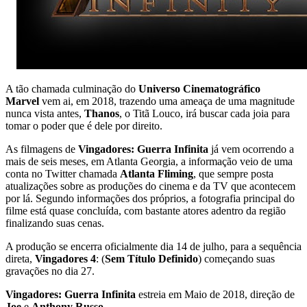
A tão chamada culminação do
Universo Cinematográfico
Marvel
vem ai, em 2018, trazendo uma ameaça de uma magnitude
nunca vista antes,
Thanos
, o Titã Louco, irá buscar cada joia para
tomar o poder que é dele por direito.
As filmagens de
Vingadores: Guerra Infinita
já vem ocorrendo a
mais de seis meses, em Atlanta Georgia, a informação veio de uma
conta no Twitter chamada
Atlanta Fliming
, que sempre posta
atualizações sobre as produções do cinema e da TV que acontecem
por lá. Segundo informações dos próprios, a fotografia principal do
filme está quase concluída, com bastante atores adentro da região
finalizando suas cenas.
A produção se encerra oficialmente dia 14 de julho, para a sequência
direta,
Vingadores 4
: (
Sem Título Definido
) começando suas
gravações no dia 27.
Vingadores: Guerra Infinita
estreia em Maio de 2018, direção de
Joe
e
Anthony Russo
.