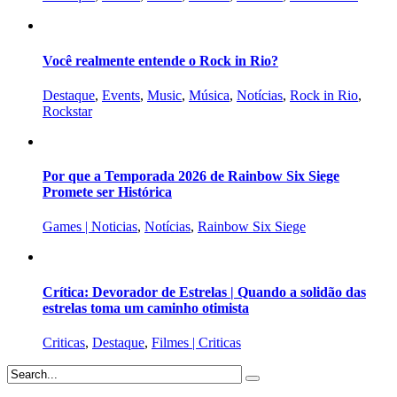
Você realmente entende o Rock in Rio?
Destaque
,
Events
,
Music
,
Música
,
Notícias
,
Rock in Rio
,
Rockstar
Por que a Temporada 2026 de Rainbow Six Siege
Promete ser Histórica
Games | Noticias
,
Notícias
,
Rainbow Six Siege
Crítica: Devorador de Estrelas | Quando a solidão das
estrelas toma um caminho otimista
Criticas
,
Destaque
,
Filmes | Criticas