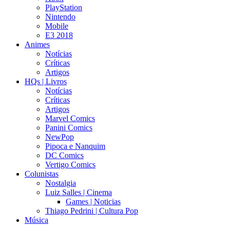
PlayStation
Nintendo
Mobile
E3 2018
Animes
Notícias
Críticas
Artigos
HQs | Livros
Notícias
Críticas
Artigos
Marvel Comics
Panini Comics
NewPop
Pipoca e Nanquim
DC Comics
Vertigo Comics
Colunistas
Nostalgia
Luiz Salles | Cinema
Games | Noticias
Thiago Pedrini | Cultura Pop
Música