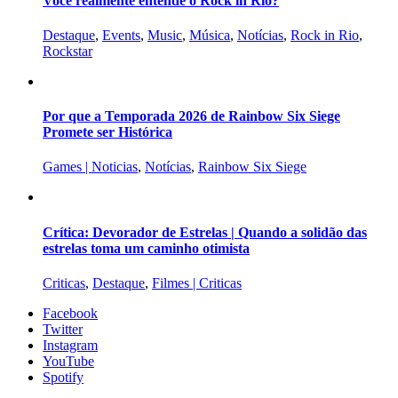
Você realmente entende o Rock in Rio?
Destaque
,
Events
,
Music
,
Música
,
Notícias
,
Rock in Rio
,
Rockstar
Por que a Temporada 2026 de Rainbow Six Siege
Promete ser Histórica
Games | Noticias
,
Notícias
,
Rainbow Six Siege
Crítica: Devorador de Estrelas | Quando a solidão das
estrelas toma um caminho otimista
Criticas
,
Destaque
,
Filmes | Criticas
Facebook
Twitter
Instagram
YouTube
Spotify