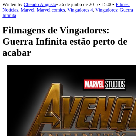
Written by
Cheudo Augusto
•
26 de junho de 2017
•
15:00
•
Filmes |
Notícias
,
Marvel
,
Marvel comics
,
Vingadores 4
,
Vingadores: Guerra
Infinita
Filmagens de Vingadores:
Guerra Infinita estão perto de
acabar