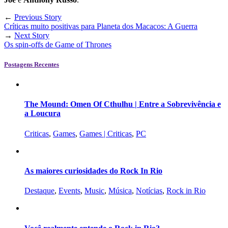
←
Previous Story
Críticas muito positivas para Planeta dos Macacos: A Guerra
→
Next Story
Os spin-offs de Game of Thrones
Postagens Recentes
The Mound: Omen Of Cthulhu | Entre a Sobrevivência e
a Loucura
Criticas
,
Games
,
Games | Criticas
,
PC
As maiores curiosidades do Rock In Rio
Destaque
,
Events
,
Music
,
Música
,
Notícias
,
Rock in Rio