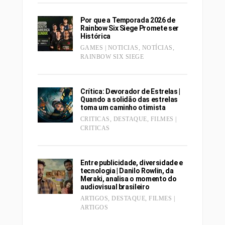
Por que a Temporada 2026 de
Rainbow Six Siege Promete ser
Histórica
GAMES | NOTICIAS
,
NOTÍCIAS
,
RAINBOW SIX SIEGE
Crítica: Devorador de Estrelas |
Quando a solidão das estrelas
toma um caminho otimista
CRITICAS
,
DESTAQUE
,
FILMES |
CRITICAS
Entre publicidade, diversidade e
tecnologia | Danilo Rowlin, da
Meraki, analisa o momento do
audiovisual brasileiro
ARTIGOS
,
DESTAQUE
,
FILMES |
ARTIGOS