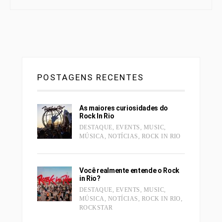
POSTAGENS RECENTES
As maiores curiosidades do
Rock In Rio
DESTAQUE
,
EVENTS
,
MUSIC
,
MÚSICA
,
NOTÍCIAS
,
ROCK IN RIO
Você realmente entende o Rock
in Rio?
DESTAQUE
,
EVENTS
,
MUSIC
,
MÚSICA
,
NOTÍCIAS
,
ROCK IN RIO
,
ROCKSTAR