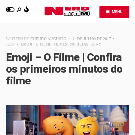
MENU
WRITTEN BY
CHEUDO AUGUSTO
•
11 DE JULHO DE 2017
•
12:57
•
EMOJI - O FILME
,
FILMES | NOTÍCIAS
,
SONY
Emoji – O Filme | Confira
os primeiros minutos do
filme