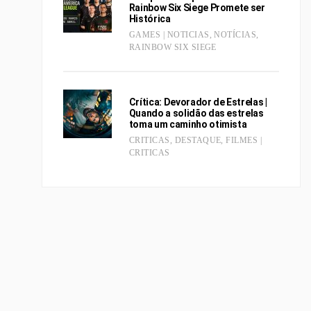
Rainbow Six Siege Promete ser
Histórica
GAMES | NOTICIAS
,
NOTÍCIAS
,
RAINBOW SIX SIEGE
Crítica: Devorador de Estrelas |
Quando a solidão das estrelas
toma um caminho otimista
CRITICAS
,
DESTAQUE
,
FILMES |
CRITICAS