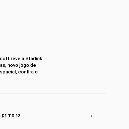
Y
soft revela Starlink:
las, novo jogo de
pacial, confira o
→
a primeiro