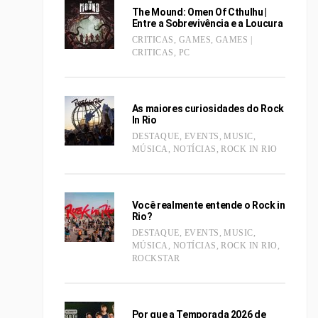
The Mound: Omen Of Cthulhu |
Entre a Sobrevivência e a Loucura
CRITICAS
,
GAMES
,
GAMES |
CRITICAS
,
PC
As maiores curiosidades do Rock
In Rio
DESTAQUE
,
EVENTS
,
MUSIC
,
MÚSICA
,
NOTÍCIAS
,
ROCK IN RIO
Você realmente entende o Rock in
Rio?
DESTAQUE
,
EVENTS
,
MUSIC
,
MÚSICA
,
NOTÍCIAS
,
ROCK IN RIO
,
ROCKSTAR
Por que a Temporada 2026 de