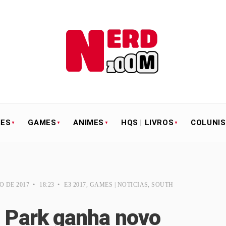
IES
GAMES
ANIMES
HQS | LIVROS
COLUNI
O DE 2017
•
18:23
•
E3 2017
,
GAMES | NOTICIAS
,
SOUTH
h Park ganha novo