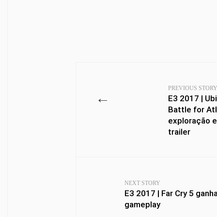
PREVIOUS STOR
←
E3 2017 | Ubi
Battle for At
exploração es
trailer
NEXT STORY
E3 2017 | Far Cry 5 ganh
gameplay