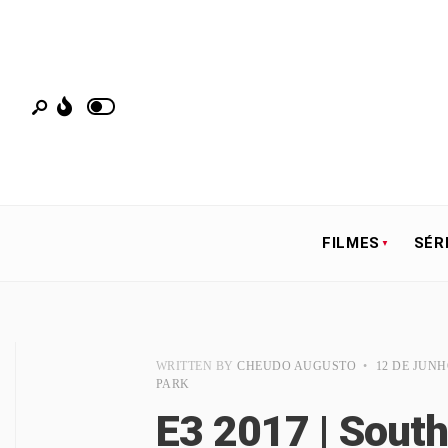
FILMES
SÉR
WRITTEN BY
CHEUDO AUGUSTO
•
12 DE JUNH
PARK
E3 2017 | Sout