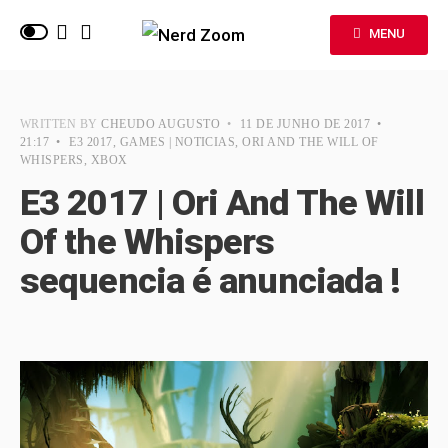
MENU
WRITTEN BY
CHEUDO AUGUSTO
•
11 DE JUNHO DE 2017
•
21:17
•
E3 2017
,
GAMES | NOTICIAS
,
ORI AND THE WILL OF
WHISPERS
,
XBOX
E3 2017 | Ori And The Will
Of the Whispers
sequencia é anunciada !