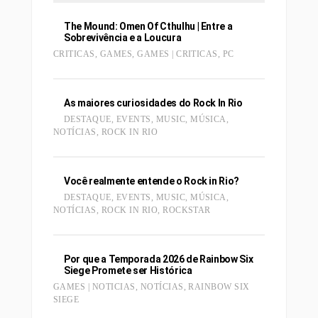
The Mound: Omen Of Cthulhu | Entre a
Sobrevivência e a Loucura
CRITICAS
,
GAMES
,
GAMES | CRITICAS
,
PC
As maiores curiosidades do Rock In Rio
DESTAQUE
,
EVENTS
,
MUSIC
,
MÚSICA
,
NOTÍCIAS
,
ROCK IN RIO
Você realmente entende o Rock in Rio?
DESTAQUE
,
EVENTS
,
MUSIC
,
MÚSICA
,
NOTÍCIAS
,
ROCK IN RIO
,
ROCKSTAR
Por que a Temporada 2026 de Rainbow Six
Siege Promete ser Histórica
GAMES | NOTICIAS
,
NOTÍCIAS
,
RAINBOW SIX
SIEGE