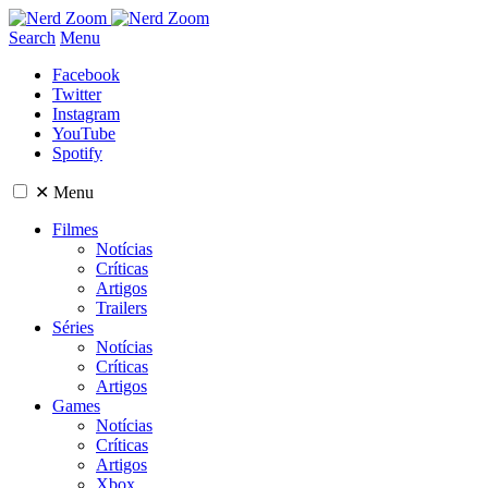
Search
Menu
Facebook
Twitter
Instagram
YouTube
Spotify
✕
Menu
Filmes
Notícias
Críticas
Artigos
Trailers
Séries
Notícias
Críticas
Artigos
Games
Notícias
Críticas
Artigos
Xbox