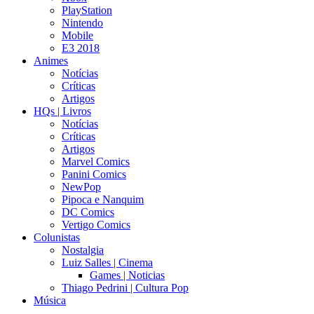
PlayStation
Nintendo
Mobile
E3 2018
Animes
Notícias
Críticas
Artigos
HQs | Livros
Notícias
Críticas
Artigos
Marvel Comics
Panini Comics
NewPop
Pipoca e Nanquim
DC Comics
Vertigo Comics
Colunistas
Nostalgia
Luiz Salles | Cinema
Games | Noticias
Thiago Pedrini | Cultura Pop
Música