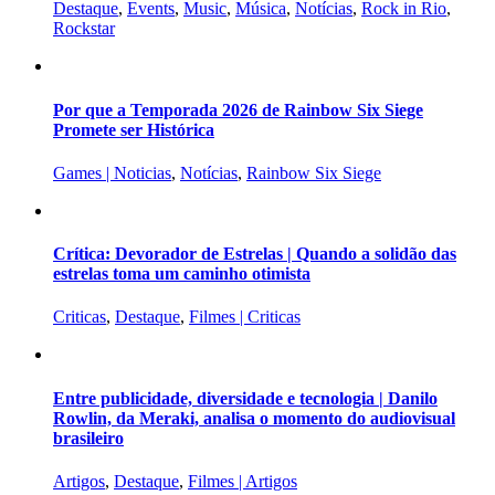
Destaque
,
Events
,
Music
,
Música
,
Notícias
,
Rock in Rio
,
Rockstar
Por que a Temporada 2026 de Rainbow Six Siege
Promete ser Histórica
Games | Noticias
,
Notícias
,
Rainbow Six Siege
Crítica: Devorador de Estrelas | Quando a solidão das
estrelas toma um caminho otimista
Criticas
,
Destaque
,
Filmes | Criticas
Entre publicidade, diversidade e tecnologia | Danilo
Rowlin, da Meraki, analisa o momento do audiovisual
brasileiro
Artigos
,
Destaque
,
Filmes | Artigos