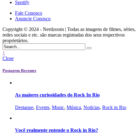
Spotify
Fale Conosco
Anuncie Conosco
Copyright © 2024 - Nerdzoom | Todas as imagens de filmes, séries,
redes sociais e etc. são marcas registradas dos seus respectivos
proprietários.
↑
Close
Postagens Recentes
As maiores curiosidades do Rock In Rio
Destaque
,
Events
,
Music
,
Música
,
Notícias
,
Rock in Rio
Você realmente entende o Rock in Rio?