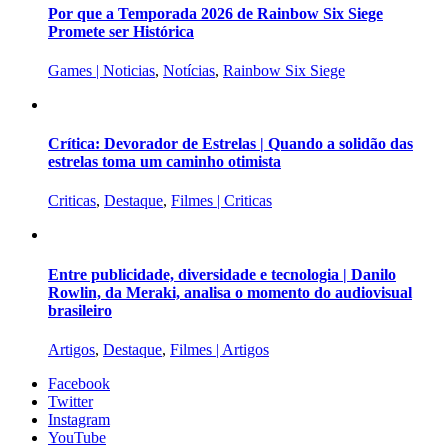
Por que a Temporada 2026 de Rainbow Six Siege
Promete ser Histórica
Games | Noticias
,
Notícias
,
Rainbow Six Siege
Crítica: Devorador de Estrelas | Quando a solidão das
estrelas toma um caminho otimista
Criticas
,
Destaque
,
Filmes | Criticas
Entre publicidade, diversidade e tecnologia | Danilo
Rowlin, da Meraki, analisa o momento do audiovisual
brasileiro
Artigos
,
Destaque
,
Filmes | Artigos
Facebook
Twitter
Instagram
YouTube