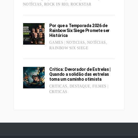
NOTÍCIAS
,
ROCK IN RIO
,
ROCKSTAR
Por que a Temporada 2026 de
Rainbow Six Siege Promete ser
Histórica
GAMES | NOTICIAS
,
NOTÍCIAS
,
RAINBOW SIX SIEGE
Crítica: Devorador de Estrelas |
Quando a solidão das estrelas
toma um caminho otimista
CRITICAS
,
DESTAQUE
,
FILMES |
CRITICAS