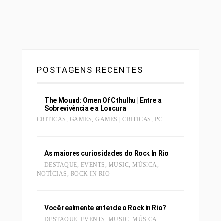
POSTAGENS RECENTES
The Mound: Omen Of Cthulhu | Entre a
Sobrevivência e a Loucura
CRITICAS
,
GAMES
,
GAMES | CRITICAS
,
PC
As maiores curiosidades do Rock In Rio
DESTAQUE
,
EVENTS
,
MUSIC
,
MÚSICA
,
NOTÍCIAS
,
ROCK IN RIO
Você realmente entende o Rock in Rio?
DESTAQUE
,
EVENTS
,
MUSIC
,
MÚSICA
,