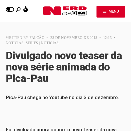
MENU
WRITTEN BY
FALCÃO
•
23 DE NOVEMBRO DE 2018
•
12:13
•
NOTÍCIAS
,
SÉRIES | NOTICIAS
Divulgado novo teaser da
nova série animada do
Pica-Pau
Pica-Pau chega no Youtube no dia 3 de dezembro.
Foi divulgado agora pouco, o novo teaser da nova