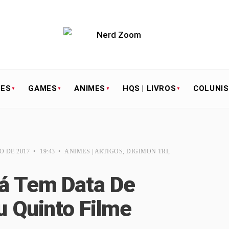
IES
GAMES
ANIMES
HQS | LIVROS
COLUNI
O DE 2017
•
19:43
•
ANIMES | ARTIGOS
,
DIGIMON TRI
,
á Tem Data De
u Quinto Filme