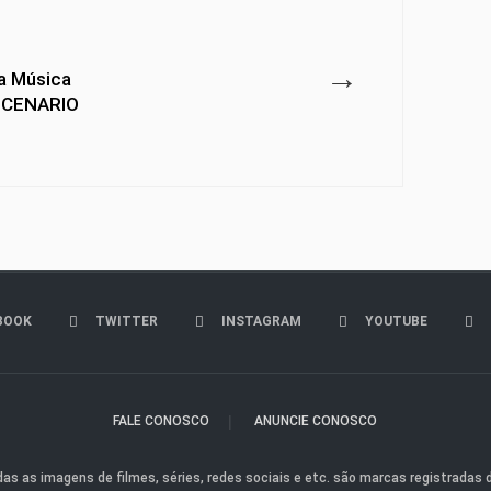
→
a Música
 SCENARIO
BOOK
TWITTER
INSTAGRAM
YOUTUBE
FALE CONOSCO
ANUNCIE CONOSCO
as as imagens de filmes, séries, redes sociais e etc. são marcas registradas d