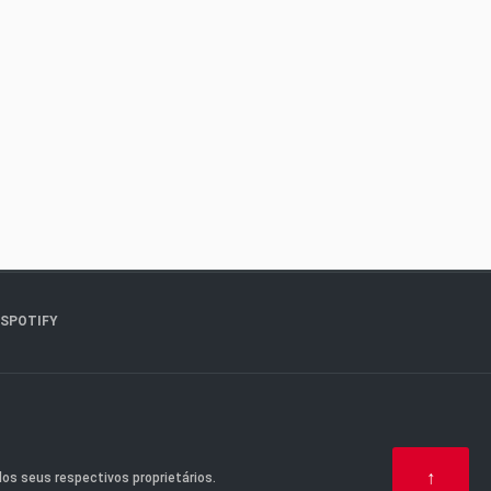
SPOTIFY
↑
os seus respectivos proprietários.