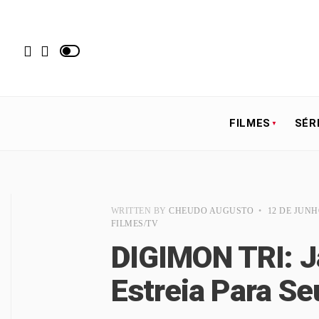
FILMES
SÉR
WRITTEN BY
CHEUDO AUGUSTO
•
12 DE JUNH
FILMES/TV
DIGIMON TRI: J
Estreia Para Se