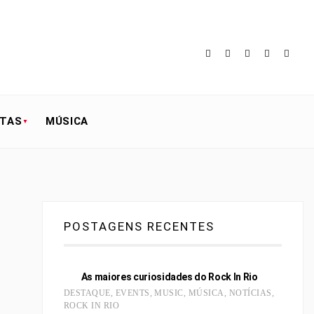
STAS
MÚSICA
POSTAGENS RECENTES
As maiores curiosidades do Rock In Rio
DESTAQUE
,
EVENTS
,
MUSIC
,
MÚSICA
,
NOTÍCIAS
,
ROCK IN RIO