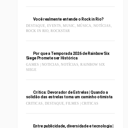
Você realmente entende o Rock in Rio?
DESTAQUE
,
EVENTS
,
MUSIC
,
MÚSICA
,
NOTÍCIAS
,
ROCK IN RIO
,
ROCKSTAR
Por que a Temporada 2026 de Rainbow Six
Siege Promete ser Histórica
GAMES | NOTICIAS
,
NOTÍCIAS
,
RAINBOW SIX
SIEGE
Crítica: Devorador de Estrelas | Quando a
solidão das estrelas toma um caminho otimista
CRITICAS
,
DESTAQUE
,
FILMES | CRITICAS
Entre publicidade, diversidade e tecnologia |