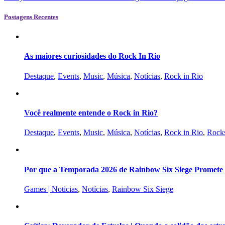
Postagens Recentes
As maiores curiosidades do Rock In Rio
Destaque
,
Events
,
Music
,
Música
,
Notícias
,
Rock in Rio
Você realmente entende o Rock in Rio?
Destaque
,
Events
,
Music
,
Música
,
Notícias
,
Rock in Rio
,
Rocks
Por que a Temporada 2026 de Rainbow Six Siege Promete s
Games | Noticias
,
Notícias
,
Rainbow Six Siege