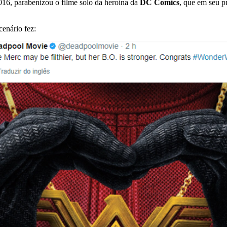
2016, parabenizou o filme solo da heroína da
DC Comics
, que em seu p
enário fez: