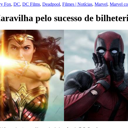
ry Fox
,
DC
,
DC Films
,
Deadpool
,
Filmes | Notícias
,
Marvel
,
Marvel c
avilha pelo sucesso de bilheteri