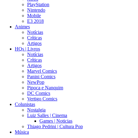
PlayStation
Nintendo
Mobile
E3 2018
Animes
Notícias
Críticas
Artigos
HQs | Livros
Notícias
Críticas
Artigos
Marvel Comics
Panini Comics
NewPop
Pipoca e Nanquim
DC Comics
Vertigo Comics
Colunistas
Nostalgia
Luiz Salles | Cinema
Games | Noticias
Thiago Pedrini | Cultura Pop
Música