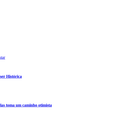
tar
er Histórica
relas toma um caminho otimista