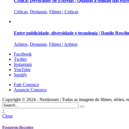
Crítica: Devorador de Estrelas | Quando a solidão das est
Criticas
,
Destaque
,
Filmes | Criticas
Entre publicidade, diversidade e tecnologia | Danilo Rowli
Artigos
,
Destaque
,
Filmes | Artigos
Facebook
Twitter
Instagram
YouTube
Spotify
Fale Conosco
Anuncie Conosco
Copyright © 2024 - Nerdzoom | Todas as imagens de filmes, séries, rede
↑
Close
Postagens Recentes