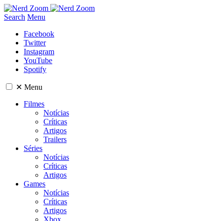
Search
Menu
Facebook
Twitter
Instagram
YouTube
Spotify
✕
Menu
Filmes
Notícias
Críticas
Artigos
Trailers
Séries
Notícias
Críticas
Artigos
Games
Notícias
Críticas
Artigos
Xbox