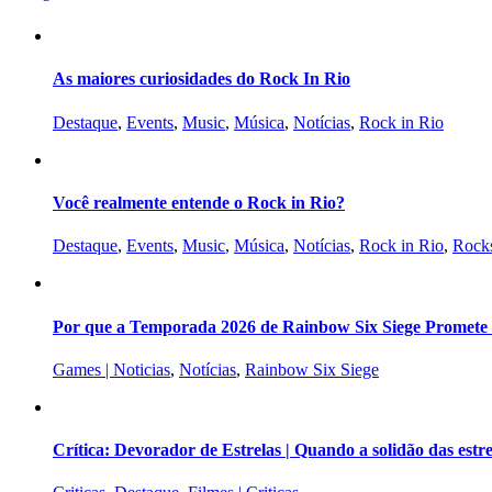
As maiores curiosidades do Rock In Rio
Destaque
,
Events
,
Music
,
Música
,
Notícias
,
Rock in Rio
Você realmente entende o Rock in Rio?
Destaque
,
Events
,
Music
,
Música
,
Notícias
,
Rock in Rio
,
Rocks
Por que a Temporada 2026 de Rainbow Six Siege Promete s
Games | Noticias
,
Notícias
,
Rainbow Six Siege
Crítica: Devorador de Estrelas | Quando a solidão das est