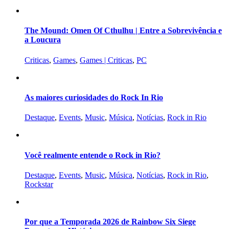
The Mound: Omen Of Cthulhu | Entre a Sobrevivência e
a Loucura
Criticas
,
Games
,
Games | Criticas
,
PC
As maiores curiosidades do Rock In Rio
Destaque
,
Events
,
Music
,
Música
,
Notícias
,
Rock in Rio
Você realmente entende o Rock in Rio?
Destaque
,
Events
,
Music
,
Música
,
Notícias
,
Rock in Rio
,
Rockstar
Por que a Temporada 2026 de Rainbow Six Siege