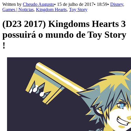
Written by
Cheudo Augusto
•
15 de julho de 2017
•
18:59
•
Disney
,
Games | Noticias
,
Kingdom Hearts
,
Toy Story
(D23 2017) Kingdoms Hearts 3
possuirá o mundo de Toy Story
!