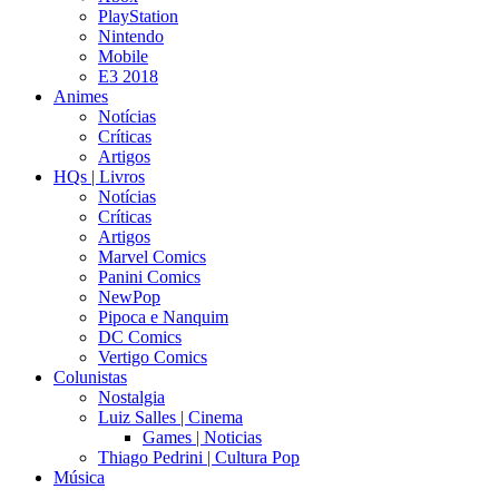
PlayStation
Nintendo
Mobile
E3 2018
Animes
Notícias
Críticas
Artigos
HQs | Livros
Notícias
Críticas
Artigos
Marvel Comics
Panini Comics
NewPop
Pipoca e Nanquim
DC Comics
Vertigo Comics
Colunistas
Nostalgia
Luiz Salles | Cinema
Games | Noticias
Thiago Pedrini | Cultura Pop
Música