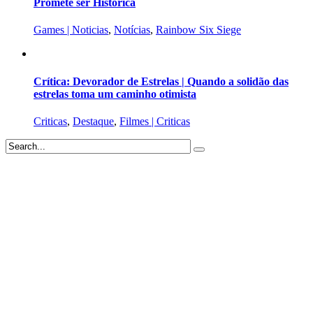
Promete ser Histórica
Games | Noticias
,
Notícias
,
Rainbow Six Siege
Crítica: Devorador de Estrelas | Quando a solidão das
estrelas toma um caminho otimista
Criticas
,
Destaque
,
Filmes | Criticas