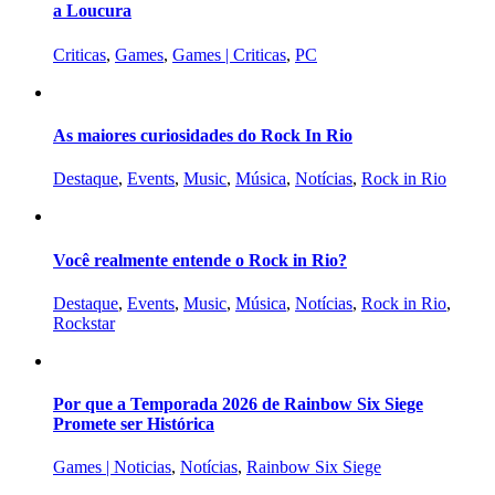
a Loucura
Criticas
,
Games
,
Games | Criticas
,
PC
As maiores curiosidades do Rock In Rio
Destaque
,
Events
,
Music
,
Música
,
Notícias
,
Rock in Rio
Você realmente entende o Rock in Rio?
Destaque
,
Events
,
Music
,
Música
,
Notícias
,
Rock in Rio
,
Rockstar
Por que a Temporada 2026 de Rainbow Six Siege
Promete ser Histórica
Games | Noticias
,
Notícias
,
Rainbow Six Siege