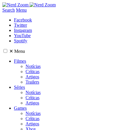
Search
Menu
Facebook
Twitter
Instagram
YouTube
Spotify
✕
Menu
Filmes
Notícias
Críticas
Artigos
Trailers
Séries
Notícias
Críticas
Artigos
Games
Notícias
Críticas
Artigos
Xbox