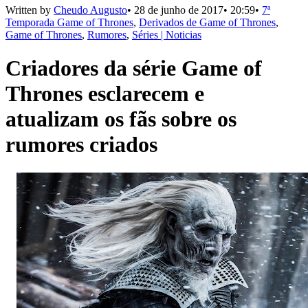
Written by
Cheudo Augusto
•
28 de junho de 2017
•
20:59
•
7ª
Temporada Game of Thrones
,
Derivados de Game of Thrones
,
Game of Thrones
,
Rumores
,
Séries | Noticias
Criadores da série Game of
Thrones esclarecem e
atualizam os fãs sobre os
rumores criados