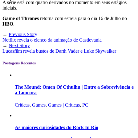
A série está com quatro derivados no momento em seus estágios
iniciais.
Game of Thrones
retorna com estreia para o dia 16 de Julho no
HBO
.
←
Previous Story
Netflix revela o elenco da animação de Castlevania
→
Next Story
Lucasfilm revela bustos de Darth Vader e Luke Skywalker
Postagens Recentes
The Mound: Omen Of Cthulhu | Entre a Sobrevivência e
a Loucura
Criticas
,
Games
,
Games | Criticas
,
PC
As maiores curiosidades do Rock In Rio