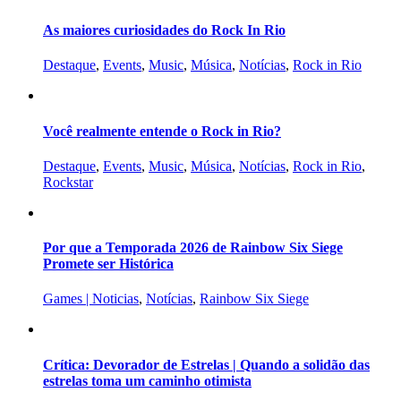
As maiores curiosidades do Rock In Rio
Destaque
,
Events
,
Music
,
Música
,
Notícias
,
Rock in Rio
Você realmente entende o Rock in Rio?
Destaque
,
Events
,
Music
,
Música
,
Notícias
,
Rock in Rio
,
Rockstar
Por que a Temporada 2026 de Rainbow Six Siege
Promete ser Histórica
Games | Noticias
,
Notícias
,
Rainbow Six Siege
Crítica: Devorador de Estrelas | Quando a solidão das
estrelas toma um caminho otimista