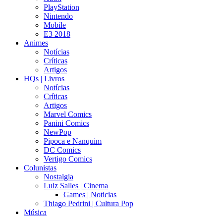
PlayStation
Nintendo
Mobile
E3 2018
Animes
Notícias
Críticas
Artigos
HQs | Livros
Notícias
Críticas
Artigos
Marvel Comics
Panini Comics
NewPop
Pipoca e Nanquim
DC Comics
Vertigo Comics
Colunistas
Nostalgia
Luiz Salles | Cinema
Games | Noticias
Thiago Pedrini | Cultura Pop
Música