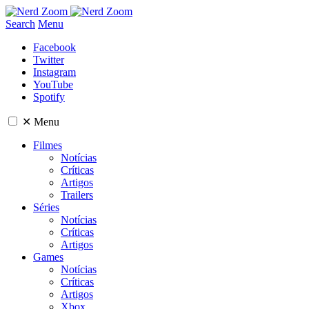
Search
Menu
Facebook
Twitter
Instagram
YouTube
Spotify
✕
Menu
Filmes
Notícias
Críticas
Artigos
Trailers
Séries
Notícias
Críticas
Artigos
Games
Notícias
Críticas
Artigos
Xbox