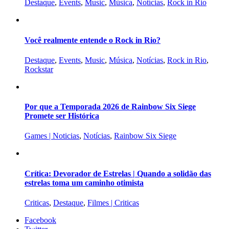
Destaque
,
Events
,
Music
,
Música
,
Notícias
,
Rock in Rio
Você realmente entende o Rock in Rio?
Destaque
,
Events
,
Music
,
Música
,
Notícias
,
Rock in Rio
,
Rockstar
Por que a Temporada 2026 de Rainbow Six Siege
Promete ser Histórica
Games | Noticias
,
Notícias
,
Rainbow Six Siege
Crítica: Devorador de Estrelas | Quando a solidão das
estrelas toma um caminho otimista
Criticas
,
Destaque
,
Filmes | Criticas
Facebook