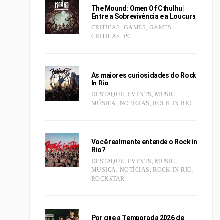
The Mound: Omen Of Cthulhu |
Entre a Sobrevivência e a Loucura
CRITICAS
,
GAMES
,
GAMES |
CRITICAS
,
PC
As maiores curiosidades do Rock
In Rio
DESTAQUE
,
EVENTS
,
MUSIC
,
MÚSICA
,
NOTÍCIAS
,
ROCK IN RIO
Você realmente entende o Rock in
Rio?
DESTAQUE
,
EVENTS
,
MUSIC
,
MÚSICA
,
NOTÍCIAS
,
ROCK IN RIO
,
ROCKSTAR
Por que a Temporada 2026 de