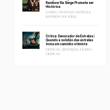
Rainbow Six Siege Promete ser
Histórica
GAMES | NOTICIAS
,
NOTÍCIAS
,
RAINBOW SIX SIEGE
Crítica: Devorador de Estrelas |
Quando a solidão das estrelas
toma um caminho otimista
CRITICAS
,
DESTAQUE
,
FILMES |
CRITICAS