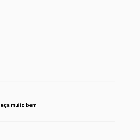
Y
meça muito bem