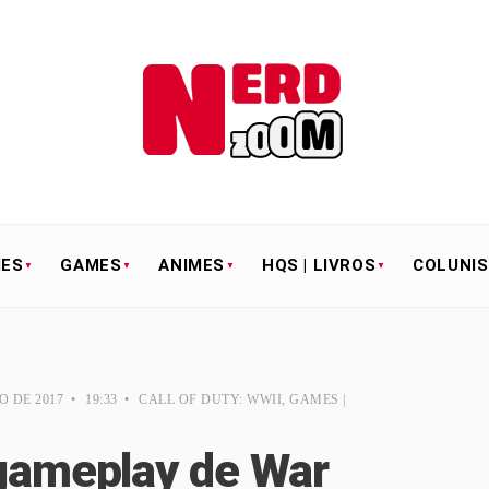
IES
GAMES
ANIMES
HQS | LIVROS
COLUNI
O DE 2017
•
19:33
•
CALL OF DUTY: WWII
,
GAMES |
 gameplay de War