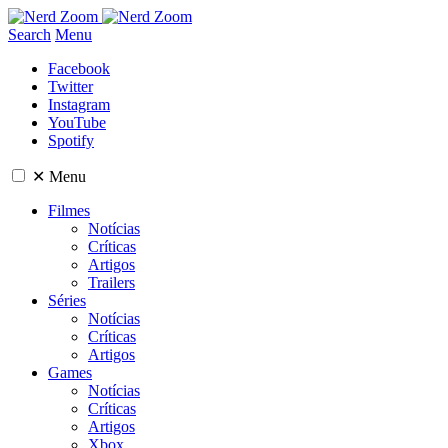
Search
Menu
Facebook
Twitter
Instagram
YouTube
Spotify
✕
Menu
Filmes
Notícias
Críticas
Artigos
Trailers
Séries
Notícias
Críticas
Artigos
Games
Notícias
Críticas
Artigos
Xbox