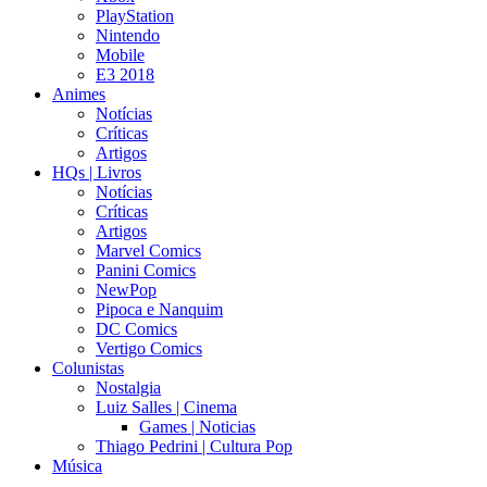
PlayStation
Nintendo
Mobile
E3 2018
Animes
Notícias
Críticas
Artigos
HQs | Livros
Notícias
Críticas
Artigos
Marvel Comics
Panini Comics
NewPop
Pipoca e Nanquim
DC Comics
Vertigo Comics
Colunistas
Nostalgia
Luiz Salles | Cinema
Games | Noticias
Thiago Pedrini | Cultura Pop
Música