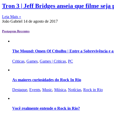
Tron 3 | Jeff Bridges anseia que filme seja
Leia Mais »
João Gabriel
14 de agosto de 2017
Postagens Recentes
The Mound: Omen Of Cthulhu | Entre a Sobrevivência e 
Criticas
,
Games
,
Games | Criticas
,
PC
As maiores curiosidades do Rock In Rio
Destaque
,
Events
,
Music
,
Música
,
Notícias
,
Rock in Rio
Você realmente entende o Rock in Rio?