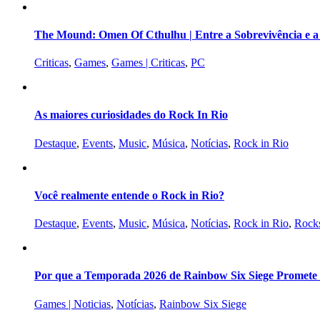
The Mound: Omen Of Cthulhu | Entre a Sobrevivência e 
Criticas
,
Games
,
Games | Criticas
,
PC
As maiores curiosidades do Rock In Rio
Destaque
,
Events
,
Music
,
Música
,
Notícias
,
Rock in Rio
Você realmente entende o Rock in Rio?
Destaque
,
Events
,
Music
,
Música
,
Notícias
,
Rock in Rio
,
Rocks
Por que a Temporada 2026 de Rainbow Six Siege Promete s
Games | Noticias
,
Notícias
,
Rainbow Six Siege