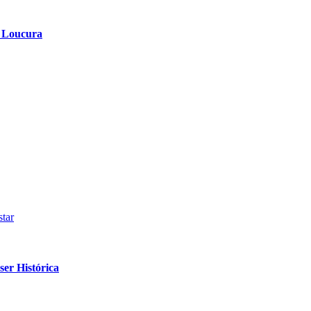
a Loucura
tar
er Histórica