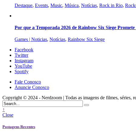
Destaque
,
Events
,
Music
,
Música
,
Notícias
,
Rock in Rio
,
Rocks
Por que a Temporada 2026 de Rainbow Six Siege Promete s
Games | Noticias
,
Notícias
,
Rainbow Six Siege
Facebook
Twitter
Instagram
YouTube
Spotify
Fale Conosco
Anuncie Conosco
Copyright © 2024 - Nerdzoom | Todas as imagens de filmes, séries, rede
↑
Close
Postagens Recentes