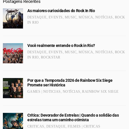
Postagens Recentes
As maiores curiosidades do Rock In Rio
DESTAQUE
,
EVENTS
,
MUSIC
,
MÚSICA
,
NOTÍCIAS
,
ROCK
IN RIO
Você realmente entende o Rock in Rio?
DESTAQUE
,
EVENTS
,
MUSIC
,
MÚSICA
,
NOTÍCIAS
,
ROCK
IN RIO
,
ROCKSTAR
Por que a Temporada 2026 de Rainbow Six Siege
Promete ser Histórica
GAMES | NOTICIAS
,
NOTÍCIAS
,
RAINBOW SIX SIEGE
Crítica: Devorador de Estrelas | Quando a solidão das
estrelas toma um caminho otimista
CRITICAS
,
DESTAQUE
,
FILMES | CRITICAS