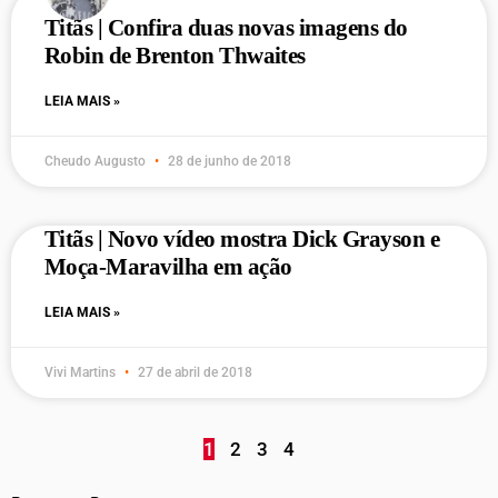
Titãs | Confira duas novas imagens do
Robin de Brenton Thwaites
LEIA MAIS »
Cheudo Augusto
28 de junho de 2018
Titãs | Novo vídeo mostra Dick Grayson e
Moça-Maravilha em ação
LEIA MAIS »
Vivi Martins
27 de abril de 2018
1
2
3
4