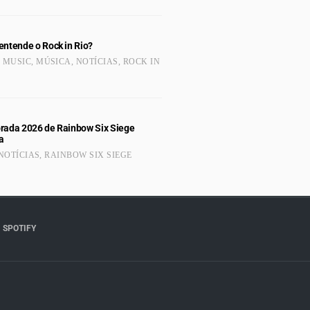
entende o Rock in Rio?
,
MUSIC
,
MÚSICA
,
NOTÍCIAS
,
ROCK IN
rada 2026 de Rainbow Six Siege
a
NOTÍCIAS
,
RAINBOW SIX SIEGE
SPOTIFY