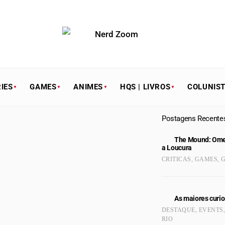
IES
GAMES
ANIMES
HQS | LIVROS
COLUNIS
Postagens Recente
The Mound: Omen
a Loucura
CRITICAS
,
GAMES
,
G
As maiores curio
DESTAQUE
,
EVENTS
RIO