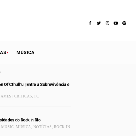
TAS
MÚSICA
s
 Of Cthulhu | Entre a Sobrevivência e
AMES | CRITICAS
,
PC
sidades do Rock In Rio
,
MUSIC
,
MÚSICA
,
NOTÍCIAS
,
ROCK IN