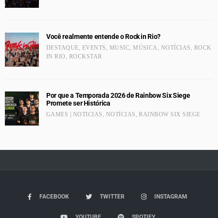
Você realmente entende o Rock in Rio?
DESTAQUE
,
EVENTS
,
MUSIC
,
MÚSICA
,
NOTÍCIAS
,
ROCK
IN RIO
,
ROCKSTAR
Por que a Temporada 2026 de Rainbow Six Siege
Promete ser Histórica
GAMES | NOTICIAS
,
NOTÍCIAS
,
RAINBOW SIX SIEGE
FACEBOOK
TWITTER
INSTAGRAM
YOUTUBE
SPOTIFY