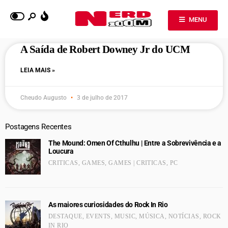
MENU
A Saída de Robert Downey Jr do UCM
LEIA MAIS »
Cheudo Augusto
3 de julho de 2017
Postagens Recentes
The Mound: Omen Of Cthulhu | Entre a Sobrevivência e a
Loucura
CRITICAS
,
GAMES
,
GAMES | CRITICAS
,
PC
As maiores curiosidades do Rock In Rio
DESTAQUE
,
EVENTS
,
MUSIC
,
MÚSICA
,
NOTÍCIAS
,
ROCK
IN RIO