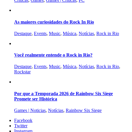
Criticas
,
Games
,
Games | Criticas
,
PC
As maiores curiosidades do Rock In Rio
Destaque
,
Events
,
Music
,
Música
,
Notícias
,
Rock in Rio
Você realmente entende o Rock in Rio?
Destaque
,
Events
,
Music
,
Música
,
Notícias
,
Rock in Rio
,
Rockstar
Por que a Temporada 2026 de Rainbow Six Siege
Promete ser Histórica
Games | Noticias
,
Notícias
,
Rainbow Six Siege
Facebook
Twitter
Instagram