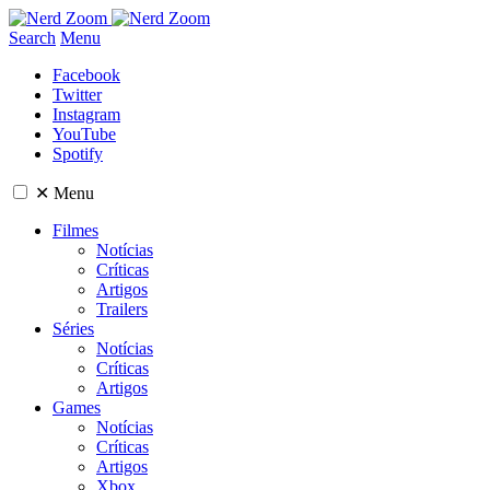
Search
Menu
Facebook
Twitter
Instagram
YouTube
Spotify
✕
Menu
Filmes
Notícias
Críticas
Artigos
Trailers
Séries
Notícias
Críticas
Artigos
Games
Notícias
Críticas
Artigos
Xbox