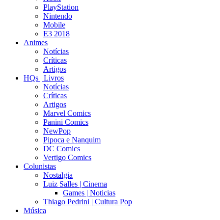
PlayStation
Nintendo
Mobile
E3 2018
Animes
Notícias
Críticas
Artigos
HQs | Livros
Notícias
Críticas
Artigos
Marvel Comics
Panini Comics
NewPop
Pipoca e Nanquim
DC Comics
Vertigo Comics
Colunistas
Nostalgia
Luiz Salles | Cinema
Games | Noticias
Thiago Pedrini | Cultura Pop
Música