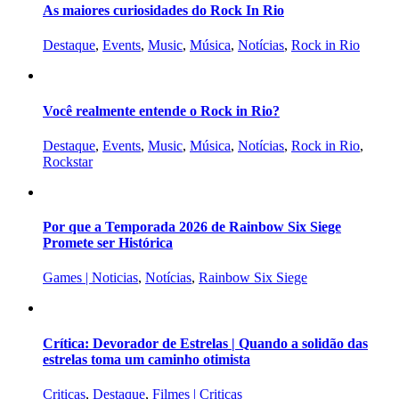
As maiores curiosidades do Rock In Rio
Destaque
,
Events
,
Music
,
Música
,
Notícias
,
Rock in Rio
Você realmente entende o Rock in Rio?
Destaque
,
Events
,
Music
,
Música
,
Notícias
,
Rock in Rio
,
Rockstar
Por que a Temporada 2026 de Rainbow Six Siege
Promete ser Histórica
Games | Noticias
,
Notícias
,
Rainbow Six Siege
Crítica: Devorador de Estrelas | Quando a solidão das
estrelas toma um caminho otimista
Criticas
,
Destaque
,
Filmes | Criticas