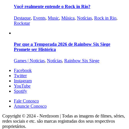
Você realmente entende o Rock in Rio?
Destaque
,
Events
,
Music
,
Música
,
Notícias
,
Rock in Rio
,
Rockstar
Por que a Temporada 2026 de Rainbow Six Siege
Promete ser Histórica
Games | Noticias
,
Notícias
,
Rainbow Six Siege
Facebook
Twitter
Instagram
YouTube
Spotify
Fale Conosco
Anuncie Conosco
Copyright © 2024 - Nerdzoom | Todas as imagens de filmes, séries,
redes sociais e etc. são marcas registradas dos seus respectivos
proprietários.