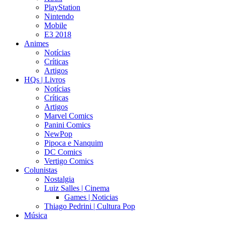
PlayStation
Nintendo
Mobile
E3 2018
Animes
Notícias
Críticas
Artigos
HQs | Livros
Notícias
Críticas
Artigos
Marvel Comics
Panini Comics
NewPop
Pipoca e Nanquim
DC Comics
Vertigo Comics
Colunistas
Nostalgia
Luiz Salles | Cinema
Games | Noticias
Thiago Pedrini | Cultura Pop
Música