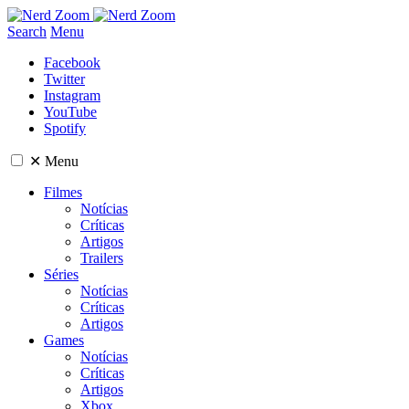
Search
Menu
Facebook
Twitter
Instagram
YouTube
Spotify
✕
Menu
Filmes
Notícias
Críticas
Artigos
Trailers
Séries
Notícias
Críticas
Artigos
Games
Notícias
Críticas
Artigos
Xbox