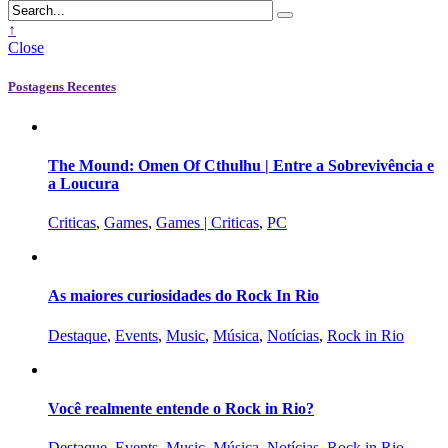
↑
Close
Postagens Recentes
The Mound: Omen Of Cthulhu | Entre a Sobrevivência e
a Loucura
Criticas
,
Games
,
Games | Criticas
,
PC
As maiores curiosidades do Rock In Rio
Destaque
,
Events
,
Music
,
Música
,
Notícias
,
Rock in Rio
Você realmente entende o Rock in Rio?
Destaque
,
Events
,
Music
,
Música
,
Notícias
,
Rock in Rio
,