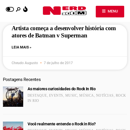
MENU
Artista começa a desenvolver história com
atores de Batman v Superman
LEIA MAIS »
Cheudo Augusto
7 de julho de 2017
Postagens Recentes
As maiores curiosidades do Rock In Rio
DESTAQUE
,
EVENTS
,
MUSIC
,
MÚSICA
,
NOTÍCIAS
,
ROCK
IN RIO
Você realmente entende o Rock in Rio?