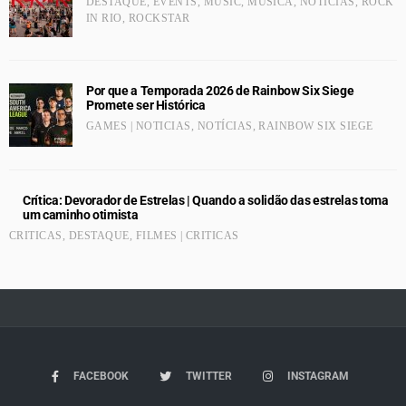
DESTAQUE
,
EVENTS
,
MUSIC
,
MÚSICA
,
NOTÍCIAS
,
ROCK
IN RIO
,
ROCKSTAR
Por que a Temporada 2026 de Rainbow Six Siege
Promete ser Histórica
GAMES | NOTICIAS
,
NOTÍCIAS
,
RAINBOW SIX SIEGE
Crítica: Devorador de Estrelas | Quando a solidão das estrelas toma
um caminho otimista
CRITICAS
,
DESTAQUE
,
FILMES | CRITICAS
FACEBOOK
TWITTER
INSTAGRAM