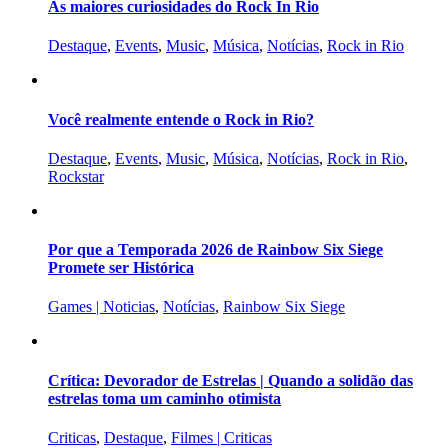
As maiores curiosidades do Rock In Rio
Destaque
,
Events
,
Music
,
Música
,
Notícias
,
Rock in Rio
Você realmente entende o Rock in Rio?
Destaque
,
Events
,
Music
,
Música
,
Notícias
,
Rock in Rio
,
Rockstar
Por que a Temporada 2026 de Rainbow Six Siege
Promete ser Histórica
Games | Noticias
,
Notícias
,
Rainbow Six Siege
Crítica: Devorador de Estrelas | Quando a solidão das
estrelas toma um caminho otimista
Criticas
,
Destaque
,
Filmes | Criticas