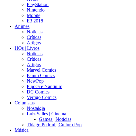
PlayStation
Nintendo
Mobile
E3 2018
Animes
Notícias
Críticas
Artigos
HQs | Livros
Notícias
Críticas
Artigos
Marvel Comics
Panini Comics
NewPop
Pipoca e Nanquim
DC Comics
Vertigo Comics
Colunistas
Nostalgia
Luiz Salles | Cinema
Games | Noticias
Thiago Pedrini | Cultura Pop
Música