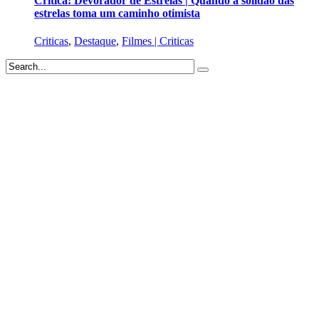
Crítica: Devorador de Estrelas | Quando a solidão das
estrelas toma um caminho otimista
Criticas
,
Destaque
,
Filmes | Criticas