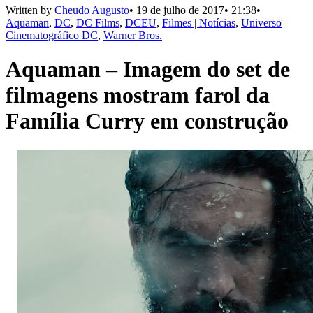
Written by
Cheudo Augusto
•
19 de julho de 2017
•
21:38
•
Aquaman
,
DC
,
DC Films
,
DCEU
,
Filmes | Notícias
,
Universo
Cinematográfico DC
,
Warner Bros.
Aquaman – Imagem do set de
filmagens mostram farol da
Família Curry em construção