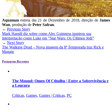
Aquaman
estreia dia 21 de Dezembro de 2018, direção de
James
Wan
, produção de
Peter Safran
.
←
Previous Story
Mark Hamill diz sobre como Alec Guinness inspirou sua
interpretação como Luke em ”Star Wars: Os Últimos Jedi”
→
Next Story
The Walking Dead – Nova imagem da 8ª Temporada traz Rick e
Maggie
Postagens Recentes
The Mound: Omen Of Cthulhu | Entre a Sobrevivência e
a Loucura
Criticas
,
Games
,
Games | Criticas
,
PC