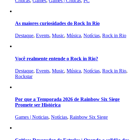
Criticas
,
Games
,
Games | Criticas
,
PC
As maiores curiosidades do Rock In Rio
Destaque
,
Events
,
Music
,
Música
,
Notícias
,
Rock in Rio
Você realmente entende o Rock in Rio?
Destaque
,
Events
,
Music
,
Música
,
Notícias
,
Rock in Rio
,
Rockstar
Por que a Temporada 2026 de Rainbow Six Siege
Promete ser Histórica
Games | Noticias
,
Notícias
,
Rainbow Six Siege