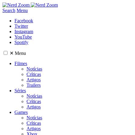
Search
Menu
Facebook
Twitter
Instagram
YouTube
Spotify
✕
Menu
Filmes
Notícias
Críticas
Artigos
Trailers
Séries
Notícias
Críticas
Artigos
Games
Notícias
Críticas
Artigos
Xbox