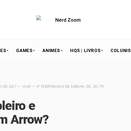
IES
GAMES
ANIMES
HQS | LIVROS
COLUNI
O DE 2017
•
10:02
•
6ª TEMPORADA DE ARROW
,
DC
,
DC TV
,
leiro e
m Arrow?