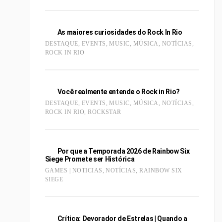
As maiores curiosidades do Rock In Rio
DESTAQUE
,
EVENTS
,
MUSIC
,
MÚSICA
,
NOTÍCIAS
,
ROCK IN RIO
Você realmente entende o Rock in Rio?
DESTAQUE
,
EVENTS
,
MUSIC
,
MÚSICA
,
NOTÍCIAS
,
ROCK IN RIO
,
ROCKSTAR
Por que a Temporada 2026 de Rainbow Six
Siege Promete ser Histórica
GAMES | NOTICIAS
,
NOTÍCIAS
,
RAINBOW SIX
SIEGE
Crítica: Devorador de Estrelas | Quando a