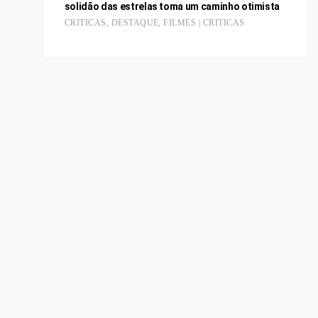
solidão das estrelas toma um caminho otimista
CRITICAS
,
DESTAQUE
,
FILMES | CRITICAS