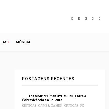
STAS
MÚSICA
POSTAGENS RECENTES
The Mound: Omen Of Cthulhu | Entre a
Sobrevivência e a Loucura
CRITICAS
,
GAMES
,
GAMES | CRITICAS
,
PC