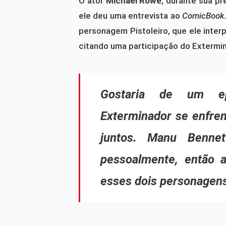
O ator
Michael Rowe
, durante sua p
ele deu uma entrevista ao
ComicBook
personagem Pistoleiro, que ele inter
citando uma participação do Extermina
Gostaria de um ep
Exterminador se enfre
juntos. Manu Benne
pessoalmente, então ac
esses dois personagen