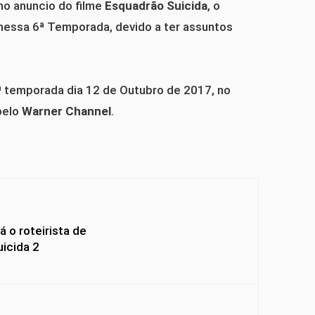
no anuncio do filme
Esquadrão Suicida
, o
nessa 6ª Temporada, devido a ter assuntos
6ª temporada dia 12 de Outubro de 2017, no
 pelo
Warner Channel
.
Y
 o roteirista de
icida 2