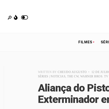
FILMES
SÉR
WRITTEN BY
CHEUDO AUGUSTO
•
12 DE JULH
SÉRIES | NOTICIAS
,
THE CW
,
WARNER BROS. TV
Aliança do Pisto
Exterminador e