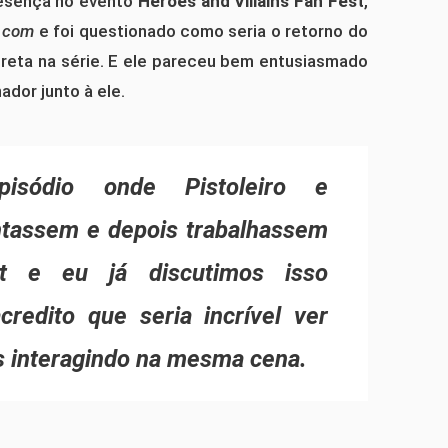
resença no evento
Heroes and Villains Fan Fest
,
.com
e foi questionado como seria o retorno do
preta na série. E ele pareceu bem entusiasmado
dor junto à ele.
isódio onde Pistoleiro e
ntassem e depois trabalhassem
tt e eu já discutimos isso
redito que seria incrível ver
s interagindo na mesma cena.