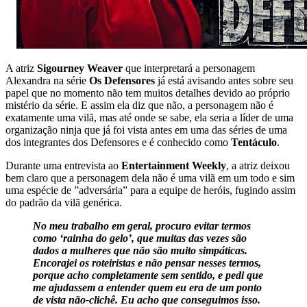
A atriz
Sigourney Weaver
que interpretará a personagem
Alexandra na série
Os Defensores
já está avisando antes sobre seu
papel que no momento não tem muitos detalhes devido ao próprio
mistério da série. E assim ela diz que não, a personagem não é
exatamente uma vilã, mas até onde se sabe, ela seria a líder de uma
organização ninja que já foi vista antes em uma das séries de uma
dos integrantes dos Defensores e é conhecido como
Tentáculo
.
Durante uma entrevista ao
Entertainment Weekly
, a atriz deixou
bem claro que a personagem dela não é uma vilã em um todo e sim
uma espécie de ”adversária” para a equipe de heróis, fugindo assim
do padrão da vilã genérica.
No meu trabalho em geral, procuro evitar termos
como ‘rainha do gelo’, que muitas das vezes são
dados a mulheres que não são muito simpáticas.
Encorajei os roteiristas e não pensar nesses termos,
porque acho completamente sem sentido, e pedi que
me ajudassem a entender quem eu era de um ponto
de vista não-clichê. Eu acho que conseguimos isso.