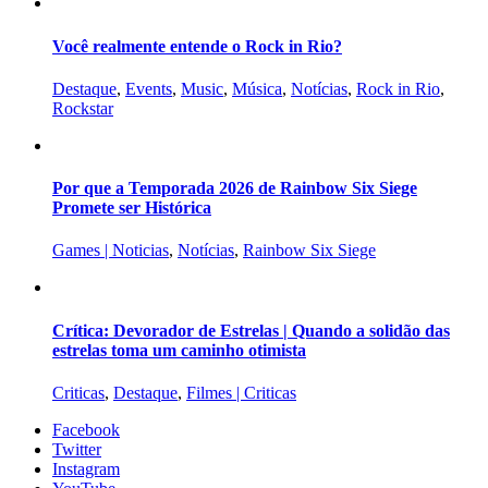
Você realmente entende o Rock in Rio?
Destaque
,
Events
,
Music
,
Música
,
Notícias
,
Rock in Rio
,
Rockstar
Por que a Temporada 2026 de Rainbow Six Siege
Promete ser Histórica
Games | Noticias
,
Notícias
,
Rainbow Six Siege
Crítica: Devorador de Estrelas | Quando a solidão das
estrelas toma um caminho otimista
Criticas
,
Destaque
,
Filmes | Criticas
Facebook
Twitter
Instagram