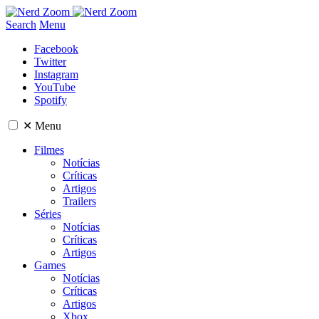
Search
Menu
Facebook
Twitter
Instagram
YouTube
Spotify
✕
Menu
Filmes
Notícias
Críticas
Artigos
Trailers
Séries
Notícias
Críticas
Artigos
Games
Notícias
Críticas
Artigos
Xbox