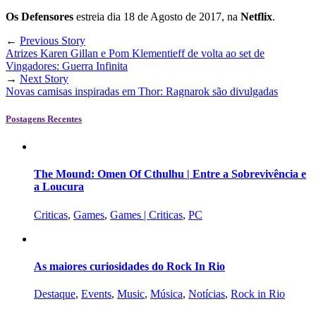
Os Defensores
estreia dia 18 de Agosto de 2017, na
Netflix
.
←
Previous Story
Atrizes Karen Gillan e Pom Klementieff de volta ao set de
Vingadores: Guerra Infinita
→
Next Story
Novas camisas inspiradas em Thor: Ragnarok são divulgadas
Postagens Recentes
The Mound: Omen Of Cthulhu | Entre a Sobrevivência e
a Loucura
Criticas
,
Games
,
Games | Criticas
,
PC
As maiores curiosidades do Rock In Rio
Destaque
,
Events
,
Music
,
Música
,
Notícias
,
Rock in Rio