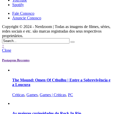
YouTube
Spotify
Fale Conosco
Anuncie Conosco
Copyright © 2024 - Nerdzoom | Todas as imagens de filmes, séries,
redes sociais e etc. são marcas registradas dos seus respectivos
proprietários.
↑
Close
Postagens Recentes
The Mound: Omen Of Cthulhu | Entre a Sobrevivência e
a Loucura
Criticas
,
Games
,
Games | Criticas
,
PC
As maiores curiosidades do Rock In Rio