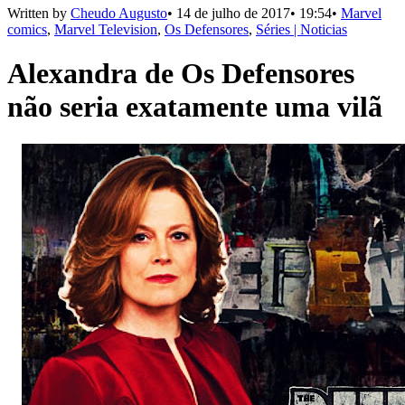
Written by
Cheudo Augusto
•
14 de julho de 2017
•
19:54
•
Marvel
comics
,
Marvel Television
,
Os Defensores
,
Séries | Noticias
Alexandra de Os Defensores
não seria exatamente uma vilã