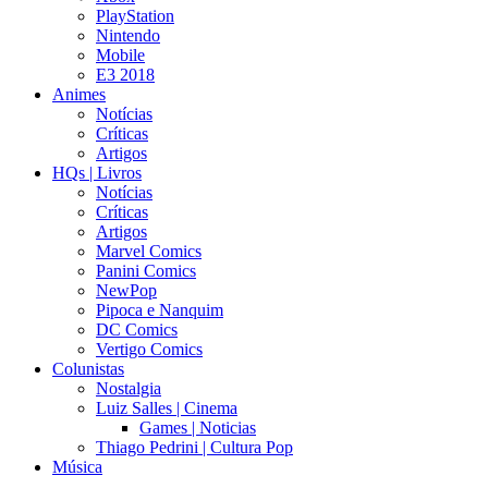
PlayStation
Nintendo
Mobile
E3 2018
Animes
Notícias
Críticas
Artigos
HQs | Livros
Notícias
Críticas
Artigos
Marvel Comics
Panini Comics
NewPop
Pipoca e Nanquim
DC Comics
Vertigo Comics
Colunistas
Nostalgia
Luiz Salles | Cinema
Games | Noticias
Thiago Pedrini | Cultura Pop
Música