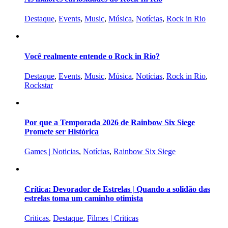
Destaque
,
Events
,
Music
,
Música
,
Notícias
,
Rock in Rio
Você realmente entende o Rock in Rio?
Destaque
,
Events
,
Music
,
Música
,
Notícias
,
Rock in Rio
,
Rockstar
Por que a Temporada 2026 de Rainbow Six Siege
Promete ser Histórica
Games | Noticias
,
Notícias
,
Rainbow Six Siege
Crítica: Devorador de Estrelas | Quando a solidão das
estrelas toma um caminho otimista
Criticas
,
Destaque
,
Filmes | Criticas