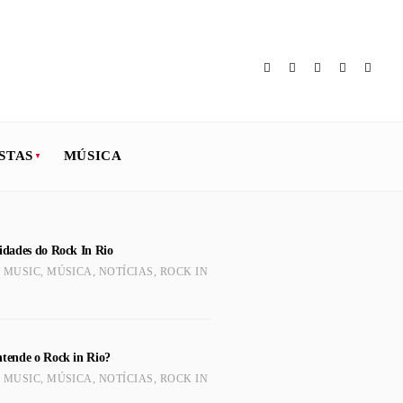
STAS
MÚSICA
sidades do Rock In Rio
,
MUSIC
,
MÚSICA
,
NOTÍCIAS
,
ROCK IN
ntende o Rock in Rio?
,
MUSIC
,
MÚSICA
,
NOTÍCIAS
,
ROCK IN