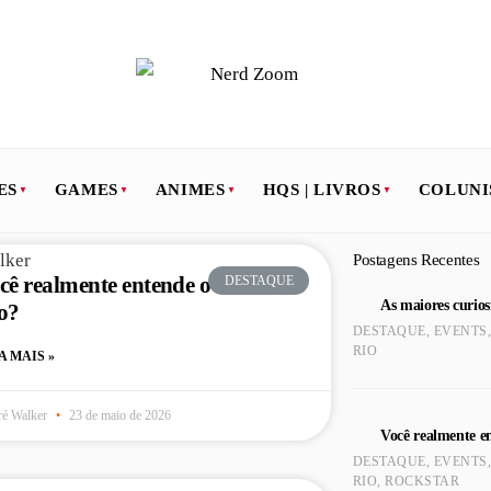
ES
GAMES
ANIMES
HQS | LIVROS
COLUNI
Postagens Recentes
cê realmente entende o Rock in
DESTAQUE
As maiores curio
o?
DESTAQUE
,
EVENTS
RIO
A MAIS »
é Walker
23 de maio de 2026
Você realmente e
DESTAQUE
,
EVENTS
RIO
,
ROCKSTAR