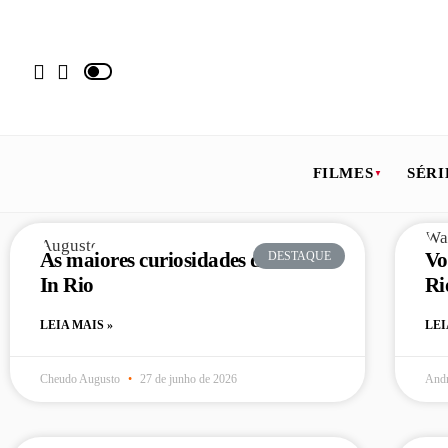
FILMES
SÉRI
As maiores curiosidades do Rock
Vo
DESTAQUE
In Rio
Ri
LEIA MAIS »
LEI
Cheudo Augusto
27 de junho de 2026
Andr