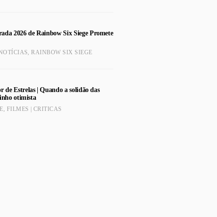
ada 2026 de Rainbow Six Siege Promete
NOTÍCIAS
,
RAINBOW SIX SIEGE
r de Estrelas | Quando a solidão das
inho otimista
E
,
FILMES | CRITICAS