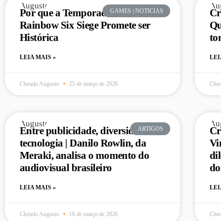
Por que a Temporada 2026 de
Cr
GAMES | NOTICIAS
Rainbow Six Siege Promete ser
Qu
Histórica
to
LEIA MAIS »
LEI
Cheudo Augusto
25 de março de 2026
Che
Entre publicidade, diversidade e
Cr
ARTIGOS
tecnologia | Danilo Rowlin, da
Vi
Meraki, analisa o momento do
di
audiovisual brasileiro
do
LEIA MAIS »
LEI
Cheudo Augusto
16 de março de 2026
Che