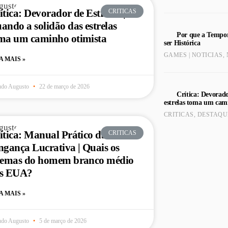
ítica: Devorador de Estrelas |
CRITICAS
ando a solidão das estrelas
Por que a Tempor
ma um caminho otimista
ser Histórica
GAMES | NOTICIAS
,
A MAIS »
udo Augusto
22 de março de 2026
Crítica: Devorado
estrelas toma um cam
CRITICAS
,
DESTAQU
ítica: Manual Prático da
CRITICAS
ngança Lucrativa | Quais os
lemas do homem branco médio
s EUA?
A MAIS »
udo Augusto
5 de março de 2026