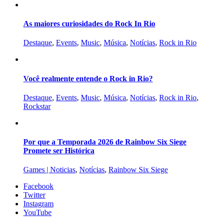
As maiores curiosidades do Rock In Rio
Destaque
,
Events
,
Music
,
Música
,
Notícias
,
Rock in Rio
Você realmente entende o Rock in Rio?
Destaque
,
Events
,
Music
,
Música
,
Notícias
,
Rock in Rio
,
Rockstar
Por que a Temporada 2026 de Rainbow Six Siege
Promete ser Histórica
Games | Noticias
,
Notícias
,
Rainbow Six Siege
Facebook
Twitter
Instagram
YouTube