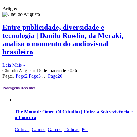
Artigos
Entre publicidade, diversidade e
tecnologia | Danilo Rowlin, da Meraki,
analisa o momento do audiovisual
brasileiro
Leia Mais »
Cheudo Augusto
16 de março de 2026
Page
1
Page
2
Page
3
…
Page
20
Postagens Recentes
The Mound: Omen Of Cthulhu | Entre a Sobrevivência e
a Loucura
Criticas
,
Games
,
Games | Criticas
,
PC