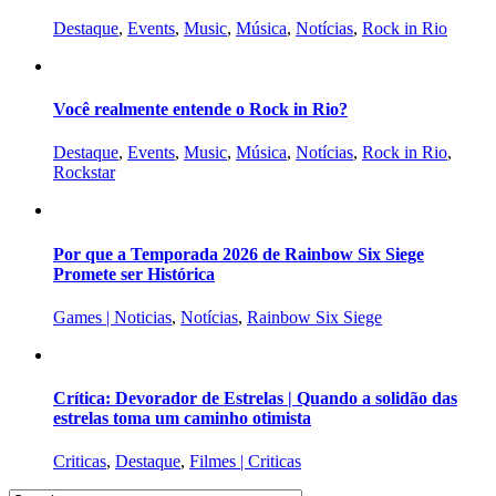
Destaque
,
Events
,
Music
,
Música
,
Notícias
,
Rock in Rio
Você realmente entende o Rock in Rio?
Destaque
,
Events
,
Music
,
Música
,
Notícias
,
Rock in Rio
,
Rockstar
Por que a Temporada 2026 de Rainbow Six Siege
Promete ser Histórica
Games | Noticias
,
Notícias
,
Rainbow Six Siege
Crítica: Devorador de Estrelas | Quando a solidão das
estrelas toma um caminho otimista
Criticas
,
Destaque
,
Filmes | Criticas