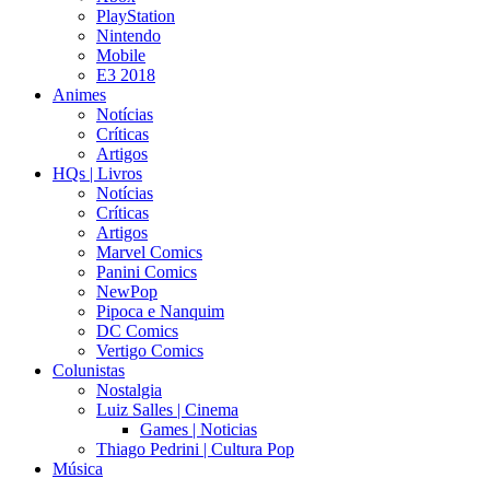
PlayStation
Nintendo
Mobile
E3 2018
Animes
Notícias
Críticas
Artigos
HQs | Livros
Notícias
Críticas
Artigos
Marvel Comics
Panini Comics
NewPop
Pipoca e Nanquim
DC Comics
Vertigo Comics
Colunistas
Nostalgia
Luiz Salles | Cinema
Games | Noticias
Thiago Pedrini | Cultura Pop
Música