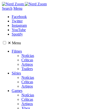
Search
Menu
Facebook
Twitter
Instagram
YouTube
Spotify
✕
Menu
Filmes
Notícias
Críticas
Artigos
Trailers
Séries
Notícias
Críticas
Artigos
Games
Notícias
Críticas
Artigos
Xbox