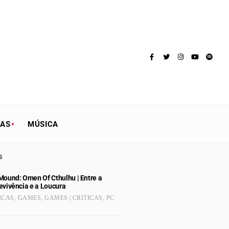
TAS
MÚSICA
s
Mound: Omen Of Cthulhu | Entre a
evivência e a Loucura
ICAS
,
GAMES
,
GAMES | CRITICAS
,
PC