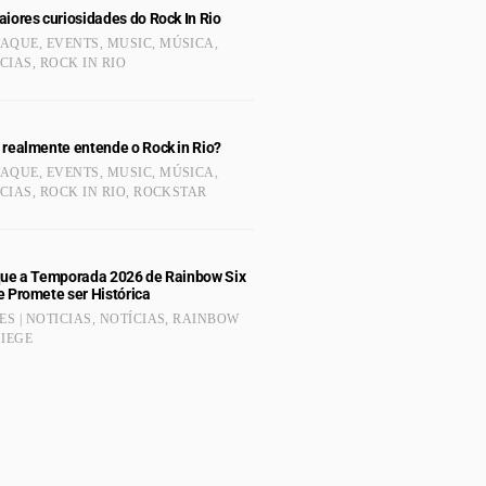
iores curiosidades do Rock In Rio
TAQUE
,
EVENTS
,
MUSIC
,
MÚSICA
,
CIAS
,
ROCK IN RIO
 realmente entende o Rock in Rio?
TAQUE
,
EVENTS
,
MUSIC
,
MÚSICA
,
CIAS
,
ROCK IN RIO
,
ROCKSTAR
que a Temporada 2026 de Rainbow Six
e Promete ser Histórica
S | NOTICIAS
,
NOTÍCIAS
,
RAINBOW
SIEGE