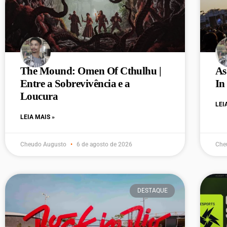
The Mound: Omen Of Cthulhu |
As
Entre a Sobrevivência e a
In
Loucura
LEI
LEIA MAIS »
Cheudo Augusto
6 de agosto de 2026
Che
DESTAQUE