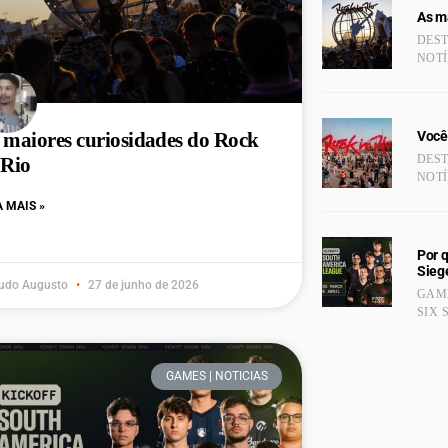
As ma
DES
NOTÍ
Você
 maiores curiosidades do Rock
DES
 Rio
NOTÍ
A MAIS »
Por 
Sieg
udo Augusto
27 de junho de 2026
GAME
SIX 
GAMES | NOTICIAS