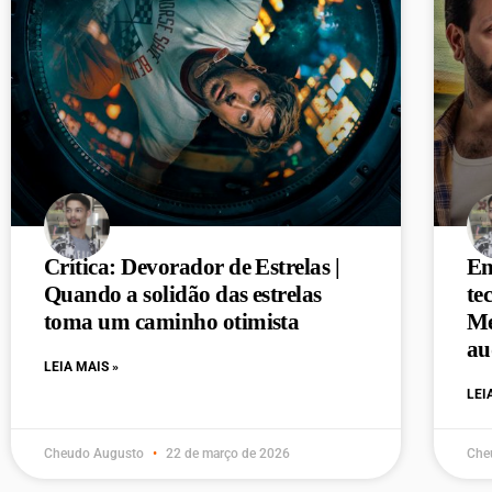
Crítica: Devorador de Estrelas |
En
Quando a solidão das estrelas
te
toma um caminho otimista
Me
au
LEIA MAIS »
LEI
Cheudo Augusto
22 de março de 2026
Che