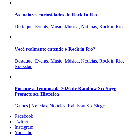
As maiores curiosidades do Rock In Rio
Destaque
,
Events
,
Music
,
Música
,
Notícias
,
Rock in Rio
Você realmente entende o Rock in Rio?
Destaque
,
Events
,
Music
,
Música
,
Notícias
,
Rock in Rio
,
Rockstar
Por que a Temporada 2026 de Rainbow Six Siege
Promete ser Histórica
Games | Noticias
,
Notícias
,
Rainbow Six Siege
Facebook
Twitter
Instagram
YouTube