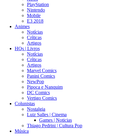
PlayStation
Nintendo
Mobile
E3 2018
Animes
Notícias
Críticas
Artigos
HQs | Livros
Notícias
Críticas
Artigos
Marvel Comics
Panini Comics
NewPop
Pipoca e Nanquim
DC Comics
Vertigo Comics
Colunistas
Nostalgia
Luiz Salles | Cinema
Games | Noticias
Thiago Pedrini | Cultura Pop
Música