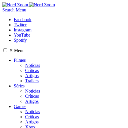
Search
Menu
Facebook
Twitter
Instagram
YouTube
Spotify
✕
Menu
Filmes
Notícias
Críticas
Artigos
Trailers
Séries
Notícias
Críticas
Artigos
Games
Notícias
Críticas
Artigos
Xbox