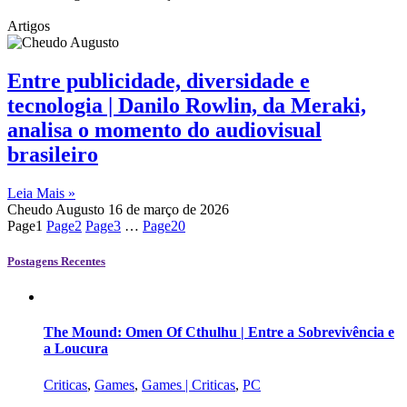
Artigos
Entre publicidade, diversidade e
tecnologia | Danilo Rowlin, da Meraki,
analisa o momento do audiovisual
brasileiro
Leia Mais »
Cheudo Augusto
16 de março de 2026
Page
1
Page
2
Page
3
…
Page
20
Postagens Recentes
The Mound: Omen Of Cthulhu | Entre a Sobrevivência e
a Loucura
Criticas
,
Games
,
Games | Criticas
,
PC