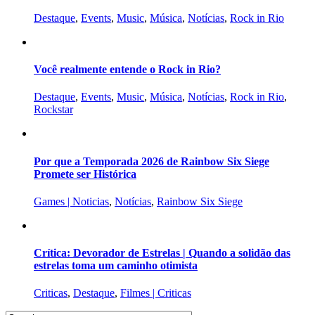
Destaque
,
Events
,
Music
,
Música
,
Notícias
,
Rock in Rio
Você realmente entende o Rock in Rio?
Destaque
,
Events
,
Music
,
Música
,
Notícias
,
Rock in Rio
,
Rockstar
Por que a Temporada 2026 de Rainbow Six Siege
Promete ser Histórica
Games | Noticias
,
Notícias
,
Rainbow Six Siege
Crítica: Devorador de Estrelas | Quando a solidão das
estrelas toma um caminho otimista
Criticas
,
Destaque
,
Filmes | Criticas