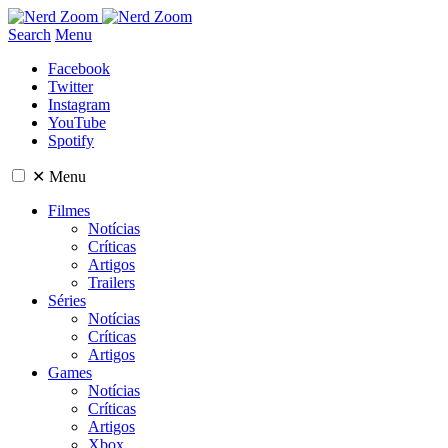
Search
Menu
Facebook
Twitter
Instagram
YouTube
Spotify
✕
Menu
Filmes
Notícias
Críticas
Artigos
Trailers
Séries
Notícias
Críticas
Artigos
Games
Notícias
Críticas
Artigos
Xbox