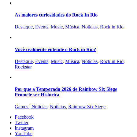
As maiores curiosidades do Rock In Rio
Destaque
,
Events
,
Music
,
Música
,
Notícias
,
Rock in Rio
Você realmente entende o Rock in Rio?
Destaque
,
Events
,
Music
,
Música
,
Notícias
,
Rock in Rio
,
Rockstar
Por que a Temporada 2026 de Rainbow Six Siege
Promete ser Histórica
Games | Noticias
,
Notícias
,
Rainbow Six Siege
Facebook
Twitter
Instagram
YouTube