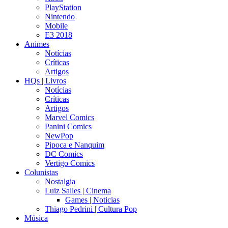
PlayStation
Nintendo
Mobile
E3 2018
Animes
Notícias
Críticas
Artigos
HQs | Livros
Notícias
Críticas
Artigos
Marvel Comics
Panini Comics
NewPop
Pipoca e Nanquim
DC Comics
Vertigo Comics
Colunistas
Nostalgia
Luiz Salles | Cinema
Games | Noticias
Thiago Pedrini | Cultura Pop
Música