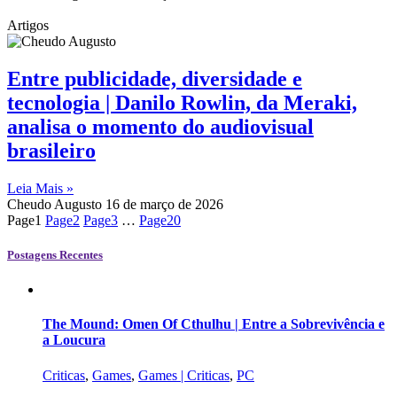
Artigos
Entre publicidade, diversidade e
tecnologia | Danilo Rowlin, da Meraki,
analisa o momento do audiovisual
brasileiro
Leia Mais »
Cheudo Augusto
16 de março de 2026
Page
1
Page
2
Page
3
…
Page
20
Postagens Recentes
The Mound: Omen Of Cthulhu | Entre a Sobrevivência e
a Loucura
Criticas
,
Games
,
Games | Criticas
,
PC