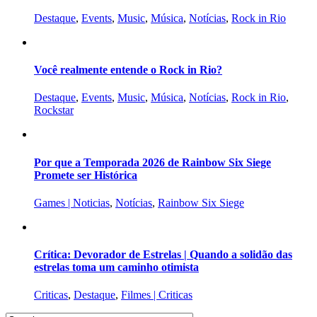
Destaque
,
Events
,
Music
,
Música
,
Notícias
,
Rock in Rio
Você realmente entende o Rock in Rio?
Destaque
,
Events
,
Music
,
Música
,
Notícias
,
Rock in Rio
,
Rockstar
Por que a Temporada 2026 de Rainbow Six Siege
Promete ser Histórica
Games | Noticias
,
Notícias
,
Rainbow Six Siege
Crítica: Devorador de Estrelas | Quando a solidão das
estrelas toma um caminho otimista
Criticas
,
Destaque
,
Filmes | Criticas