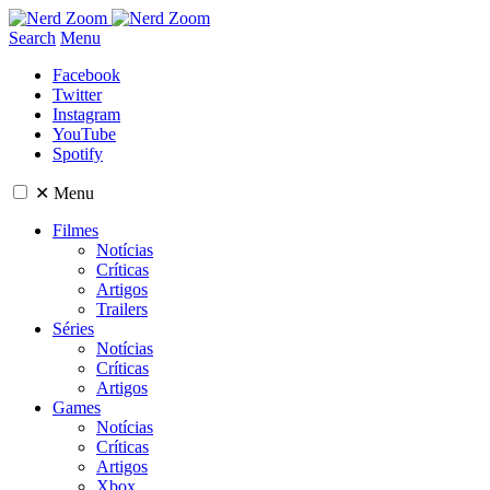
Search
Menu
Facebook
Twitter
Instagram
YouTube
Spotify
✕
Menu
Filmes
Notícias
Críticas
Artigos
Trailers
Séries
Notícias
Críticas
Artigos
Games
Notícias
Críticas
Artigos
Xbox