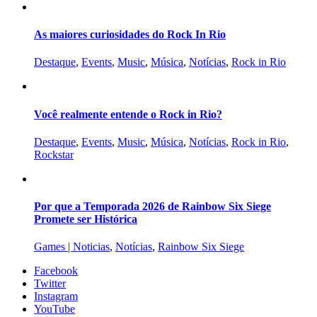
As maiores curiosidades do Rock In Rio
Destaque
,
Events
,
Music
,
Música
,
Notícias
,
Rock in Rio
Você realmente entende o Rock in Rio?
Destaque
,
Events
,
Music
,
Música
,
Notícias
,
Rock in Rio
,
Rockstar
Por que a Temporada 2026 de Rainbow Six Siege
Promete ser Histórica
Games | Noticias
,
Notícias
,
Rainbow Six Siege
Facebook
Twitter
Instagram
YouTube