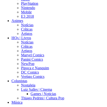
PlayStation
Nintendo
Mobile
E3 2018
Animes
Notícias
Críticas
Artigos
HQs | Livros
Notícias
Críticas
Artigos
Marvel Comics
Panini Comics
NewPop
Pipoca e Nanquim
DC Comics
Vertigo Comics
Colunistas
Nostalgia
Luiz Salles | Cinema
Games | Noticias
Thiago Pedrini | Cultura Pop
Música