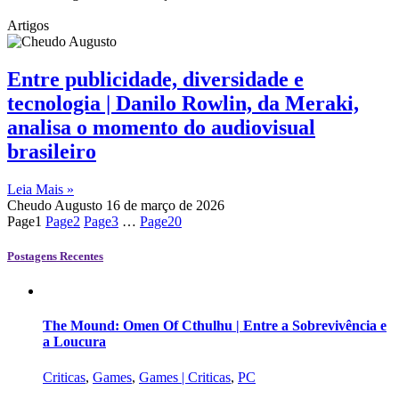
Artigos
Entre publicidade, diversidade e
tecnologia | Danilo Rowlin, da Meraki,
analisa o momento do audiovisual
brasileiro
Leia Mais »
Cheudo Augusto
16 de março de 2026
Page
1
Page
2
Page
3
…
Page
20
Postagens Recentes
The Mound: Omen Of Cthulhu | Entre a Sobrevivência e
a Loucura
Criticas
,
Games
,
Games | Criticas
,
PC