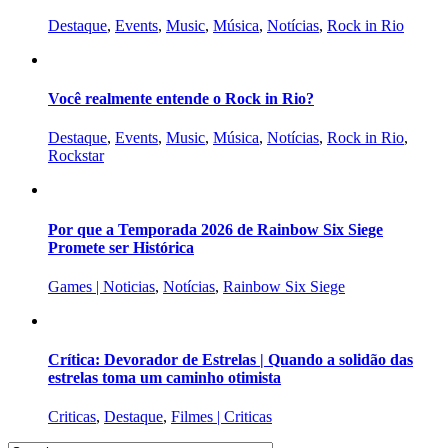
Destaque
,
Events
,
Music
,
Música
,
Notícias
,
Rock in Rio
Você realmente entende o Rock in Rio?
Destaque
,
Events
,
Music
,
Música
,
Notícias
,
Rock in Rio
,
Rockstar
Por que a Temporada 2026 de Rainbow Six Siege
Promete ser Histórica
Games | Noticias
,
Notícias
,
Rainbow Six Siege
Crítica: Devorador de Estrelas | Quando a solidão das
estrelas toma um caminho otimista
Criticas
,
Destaque
,
Filmes | Criticas