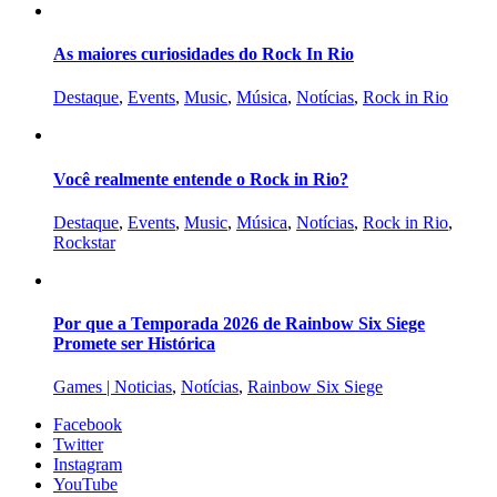
As maiores curiosidades do Rock In Rio
Destaque
,
Events
,
Music
,
Música
,
Notícias
,
Rock in Rio
Você realmente entende o Rock in Rio?
Destaque
,
Events
,
Music
,
Música
,
Notícias
,
Rock in Rio
,
Rockstar
Por que a Temporada 2026 de Rainbow Six Siege
Promete ser Histórica
Games | Noticias
,
Notícias
,
Rainbow Six Siege
Facebook
Twitter
Instagram
YouTube