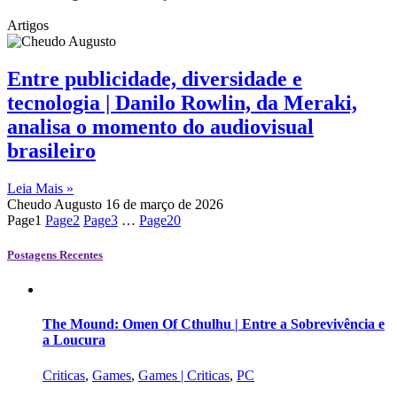
Artigos
Entre publicidade, diversidade e
tecnologia | Danilo Rowlin, da Meraki,
analisa o momento do audiovisual
brasileiro
Leia Mais »
Cheudo Augusto
16 de março de 2026
Page
1
Page
2
Page
3
…
Page
20
Postagens Recentes
The Mound: Omen Of Cthulhu | Entre a Sobrevivência e
a Loucura
Criticas
,
Games
,
Games | Criticas
,
PC