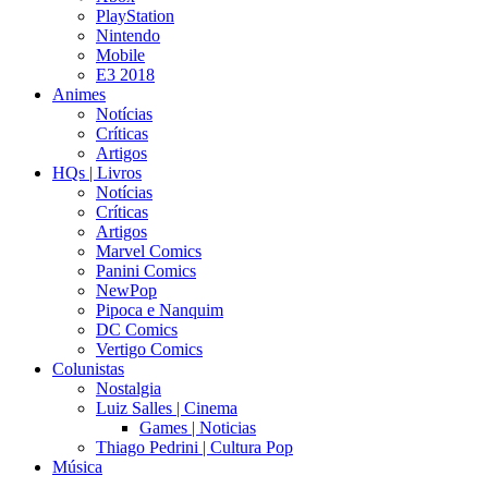
PlayStation
Nintendo
Mobile
E3 2018
Animes
Notícias
Críticas
Artigos
HQs | Livros
Notícias
Críticas
Artigos
Marvel Comics
Panini Comics
NewPop
Pipoca e Nanquim
DC Comics
Vertigo Comics
Colunistas
Nostalgia
Luiz Salles | Cinema
Games | Noticias
Thiago Pedrini | Cultura Pop
Música