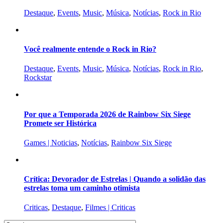
Destaque
,
Events
,
Music
,
Música
,
Notícias
,
Rock in Rio
Você realmente entende o Rock in Rio?
Destaque
,
Events
,
Music
,
Música
,
Notícias
,
Rock in Rio
,
Rockstar
Por que a Temporada 2026 de Rainbow Six Siege
Promete ser Histórica
Games | Noticias
,
Notícias
,
Rainbow Six Siege
Crítica: Devorador de Estrelas | Quando a solidão das
estrelas toma um caminho otimista
Criticas
,
Destaque
,
Filmes | Criticas