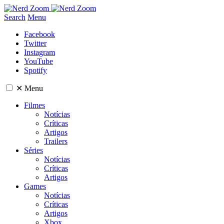
Search
Menu
Facebook
Twitter
Instagram
YouTube
Spotify
✕
Menu
Filmes
Notícias
Críticas
Artigos
Trailers
Séries
Notícias
Críticas
Artigos
Games
Notícias
Críticas
Artigos
Xbox