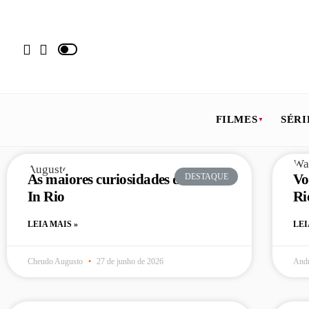
FILMES
SÉRI
As maiores curiosidades do Rock
Vo
DESTAQUE
In Rio
Ri
LEIA MAIS »
LEI
Cheudo Augusto
27 de junho de 2026
Andr