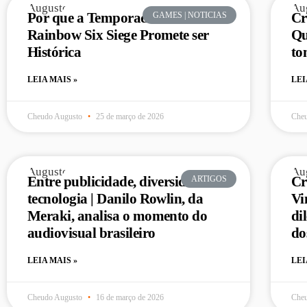
Por que a Temporada 2026 de
Cr
GAMES | NOTICIAS
Rainbow Six Siege Promete ser
Qu
Histórica
to
LEIA MAIS »
LEI
Cheudo Augusto
25 de março de 2026
Che
Entre publicidade, diversidade e
Cr
ARTIGOS
tecnologia | Danilo Rowlin, da
Vi
Meraki, analisa o momento do
di
audiovisual brasileiro
do
LEIA MAIS »
LEI
Cheudo Augusto
16 de março de 2026
Che