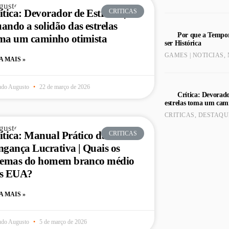
ítica: Devorador de Estrelas |
CRITICAS
ando a solidão das estrelas
Por que a Tempor
ma um caminho otimista
ser Histórica
GAMES | NOTICIAS
,
A MAIS »
udo Augusto
22 de março de 2026
Crítica: Devorado
estrelas toma um cam
CRITICAS
,
DESTAQU
ítica: Manual Prático da
CRITICAS
ngança Lucrativa | Quais os
lemas do homem branco médio
s EUA?
A MAIS »
udo Augusto
5 de março de 2026