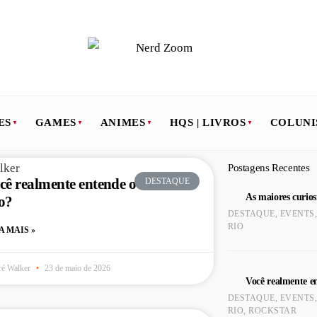
ES
GAMES
ANIMES
HQS | LIVROS
COLUNI
Postagens Recentes
cê realmente entende o Rock in
DESTAQUE
As maiores curio
o?
DESTAQUE
,
EVENTS
RIO
A MAIS »
é Walker
23 de maio de 2026
Você realmente e
DESTAQUE
,
EVENTS
RIO
,
ROCKSTAR