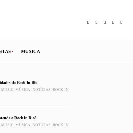
STAS
MÚSICA
sidades do Rock In Rio
,
MUSIC
,
MÚSICA
,
NOTÍCIAS
,
ROCK IN
ntende o Rock in Rio?
,
MUSIC
,
MÚSICA
,
NOTÍCIAS
,
ROCK IN