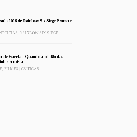
ada 2026 de Rainbow Six Siege Promete
NOTÍCIAS
,
RAINBOW SIX SIEGE
r de Estrelas | Quando a solidão das
inho otimista
E
,
FILMES | CRITICAS