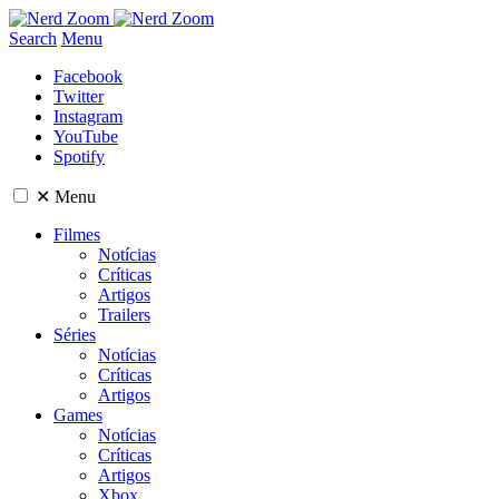
Search
Menu
Facebook
Twitter
Instagram
YouTube
Spotify
✕
Menu
Filmes
Notícias
Críticas
Artigos
Trailers
Séries
Notícias
Críticas
Artigos
Games
Notícias
Críticas
Artigos
Xbox