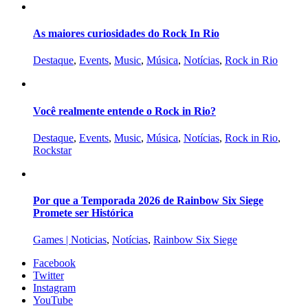
As maiores curiosidades do Rock In Rio
Destaque
,
Events
,
Music
,
Música
,
Notícias
,
Rock in Rio
Você realmente entende o Rock in Rio?
Destaque
,
Events
,
Music
,
Música
,
Notícias
,
Rock in Rio
,
Rockstar
Por que a Temporada 2026 de Rainbow Six Siege
Promete ser Histórica
Games | Noticias
,
Notícias
,
Rainbow Six Siege
Facebook
Twitter
Instagram
YouTube