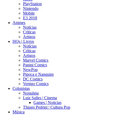
PlayStation
Nintendo
Mobile
E3 2018
Animes
Notícias
Críticas
Artigos
HQs | Livros
Notícias
Críticas
Artigos
Marvel Comics
Panini Comics
NewPop
Pipoca e Nanquim
DC Comics
Vertigo Comics
Colunistas
Nostalgia
Luiz Salles | Cinema
Games | Noticias
Thiago Pedrini | Cultura Pop
Música