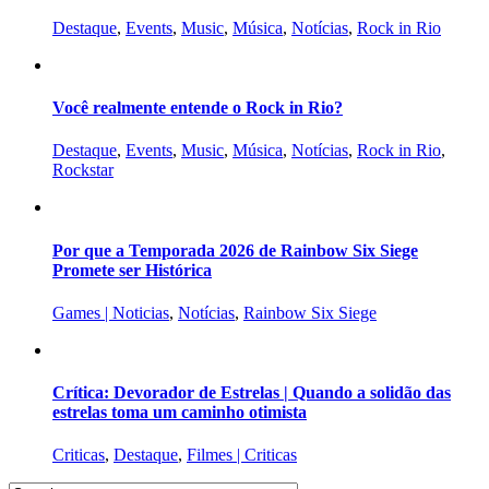
Destaque
,
Events
,
Music
,
Música
,
Notícias
,
Rock in Rio
Você realmente entende o Rock in Rio?
Destaque
,
Events
,
Music
,
Música
,
Notícias
,
Rock in Rio
,
Rockstar
Por que a Temporada 2026 de Rainbow Six Siege
Promete ser Histórica
Games | Noticias
,
Notícias
,
Rainbow Six Siege
Crítica: Devorador de Estrelas | Quando a solidão das
estrelas toma um caminho otimista
Criticas
,
Destaque
,
Filmes | Criticas