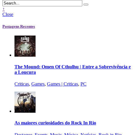
↑
Close
Postagens Recentes
The Mound: Omen Of Cthulhu | Entre a Sobrevivência e
a Loucura
Criticas
,
Games
,
Games | Criticas
,
PC
As maiores curiosidades do Rock In Rio
Destaque
,
Events
,
Music
,
Música
,
Notícias
,
Rock in Rio