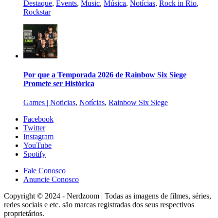
Destaque
,
Events
,
Music
,
Música
,
Notícias
,
Rock in Rio
,
Rockstar
Por que a Temporada 2026 de Rainbow Six Siege
Promete ser Histórica
Games | Noticias
,
Notícias
,
Rainbow Six Siege
Facebook
Twitter
Instagram
YouTube
Spotify
Fale Conosco
Anuncie Conosco
Copyright © 2024 - Nerdzoom | Todas as imagens de filmes, séries,
redes sociais e etc. são marcas registradas dos seus respectivos
proprietários.