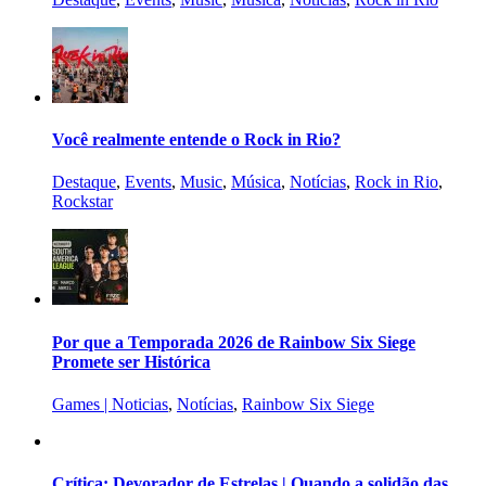
Você realmente entende o Rock in Rio?
Destaque
,
Events
,
Music
,
Música
,
Notícias
,
Rock in Rio
,
Rockstar
Por que a Temporada 2026 de Rainbow Six Siege
Promete ser Histórica
Games | Noticias
,
Notícias
,
Rainbow Six Siege
Crítica: Devorador de Estrelas | Quando a solidão das