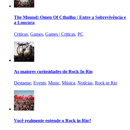
The Mound: Omen Of Cthulhu | Entre a Sobrevivência e
a Loucura
Criticas
,
Games
,
Games | Criticas
,
PC
As maiores curiosidades do Rock In Rio
Destaque
,
Events
,
Music
,
Música
,
Notícias
,
Rock in Rio
Você realmente entende o Rock in Rio?