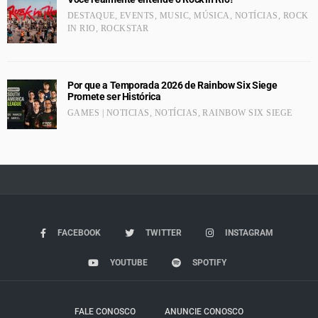
DESTAQUE
,
EVENTS
,
MUSIC
,
MÚSICA
,
NOTÍCIAS
,
ROCK
IN RIO
,
ROCKSTAR
Por que a Temporada 2026 de Rainbow Six Siege
Promete ser Histórica
GAMES | NOTICIAS
,
NOTÍCIAS
,
RAINBOW SIX SIEGE
FACEBOOK
TWITTER
INSTAGRAM
YOUTUBE
SPOTIFY
FALE CONOSCO
ANUNCIE CONOSCO