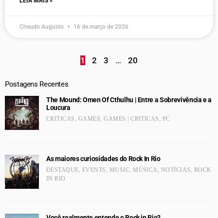
LEIA MAIS »
Cheudo Augusto
16 de março de 2026
1
2
3
…
20
Postagens Recentes
The Mound: Omen Of Cthulhu | Entre a Sobrevivência e a
Loucura
CRITICAS
,
GAMES
,
GAMES | CRITICAS
,
PC
As maiores curiosidades do Rock In Rio
DESTAQUE
,
EVENTS
,
MUSIC
,
MÚSICA
,
NOTÍCIAS
,
ROCK
IN RIO
Você realmente entende o Rock in Rio?