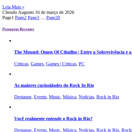
Leia Mais »
Cheudo Augusto
16 de março de 2026
Page
1
Page
2
Page
3
…
Page
20
Postagens Recentes
The Mound: Omen Of Cthulhu | Entre a Sobrevivência e 
Criticas
,
Games
,
Games | Criticas
,
PC
As maiores curiosidades do Rock In Rio
Destaque
,
Events
,
Music
,
Música
,
Notícias
,
Rock in Rio
Você realmente entende o Rock in Rio?
Destaque
,
Events
,
Music
,
Música
,
Notícias
,
Rock in Rio
,
Rocks