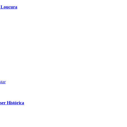
a Loucura
tar
er Histórica