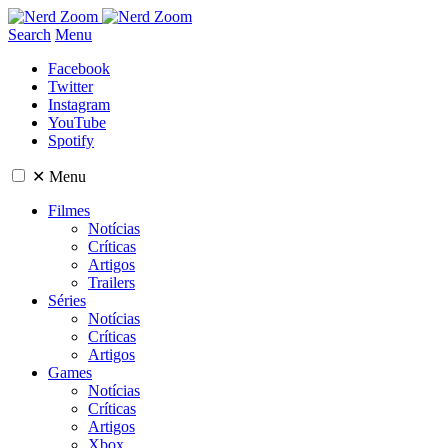
Search
Menu
Facebook
Twitter
Instagram
YouTube
Spotify
✕
Menu
Filmes
Notícias
Críticas
Artigos
Trailers
Séries
Notícias
Críticas
Artigos
Games
Notícias
Críticas
Artigos
Xbox