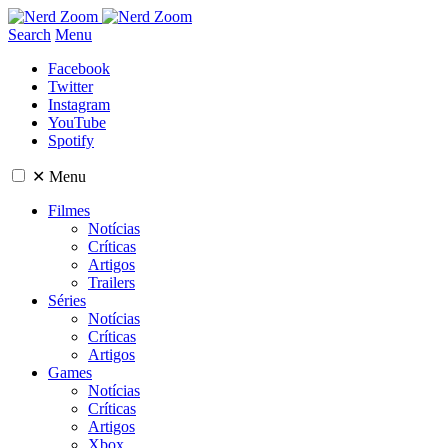
Search
Menu
Facebook
Twitter
Instagram
YouTube
Spotify
✕
Menu
Filmes
Notícias
Críticas
Artigos
Trailers
Séries
Notícias
Críticas
Artigos
Games
Notícias
Críticas
Artigos
Xbox