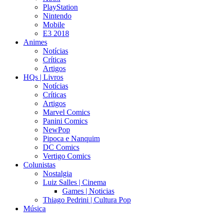
PlayStation
Nintendo
Mobile
E3 2018
Animes
Notícias
Críticas
Artigos
HQs | Livros
Notícias
Críticas
Artigos
Marvel Comics
Panini Comics
NewPop
Pipoca e Nanquim
DC Comics
Vertigo Comics
Colunistas
Nostalgia
Luiz Salles | Cinema
Games | Noticias
Thiago Pedrini | Cultura Pop
Música