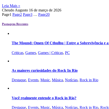
Leia Mais »
Cheudo Augusto
16 de março de 2026
Page
1
Page
2
Page
3
…
Page
20
Postagens Recentes
The Mound: Omen Of Cthulhu | Entre a Sobrevivência e 
Criticas
,
Games
,
Games | Criticas
,
PC
As maiores curiosidades do Rock In Rio
Destaque
,
Events
,
Music
,
Música
,
Notícias
,
Rock in Rio
Você realmente entende o Rock in Rio?
Destaque
,
Events
,
Music
,
Música
,
Notícias
,
Rock in Rio
,
Rocks