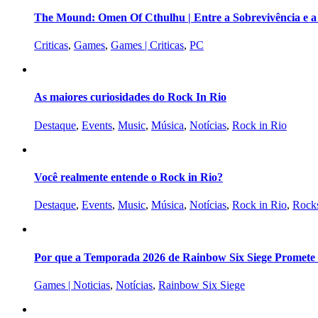
The Mound: Omen Of Cthulhu | Entre a Sobrevivência e 
Criticas
,
Games
,
Games | Criticas
,
PC
As maiores curiosidades do Rock In Rio
Destaque
,
Events
,
Music
,
Música
,
Notícias
,
Rock in Rio
Você realmente entende o Rock in Rio?
Destaque
,
Events
,
Music
,
Música
,
Notícias
,
Rock in Rio
,
Rocks
Por que a Temporada 2026 de Rainbow Six Siege Promete s
Games | Noticias
,
Notícias
,
Rainbow Six Siege