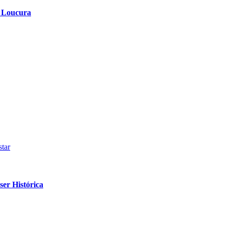
a Loucura
tar
er Histórica